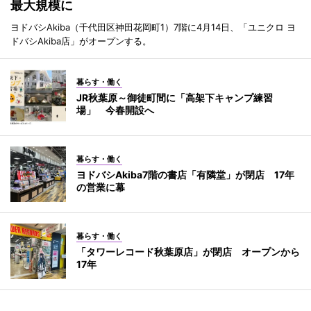
最大規模に
ヨドバシAkiba（千代田区神田花岡町1）7階に4月14日、「ユニクロ ヨ
ドバシAkiba店」がオープンする。
暮らす・働く
JR秋葉原～御徒町間に「高架下キャンプ練習
場」 今春開設へ
暮らす・働く
ヨドバシAkiba7階の書店「有隣堂」が閉店 17年
の営業に幕
暮らす・働く
「タワーレコード秋葉原店」が閉店 オープンから
17年