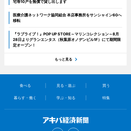
宅等10戸を無償で貸し出します
医療介護ネットワーク協同組合 本店事務所をサンシャイン60へ
移転
『ラブライブ！』POP UP STORE～マリンコレクション～8月
28日よりグランエンタス（秋葉原オノデンビル1F）にて期間限
定オープン！
もっと見る
食べる
見る・遊ぶ
買う
暮らす・働く
学ぶ・知る
特集