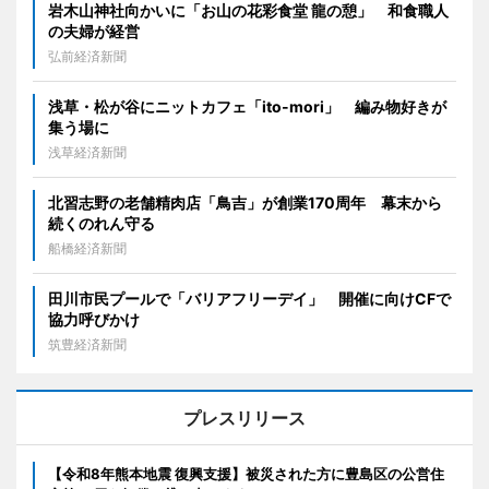
岩木山神社向かいに「お山の花彩食堂 龍の憩」 和食職人
の夫婦が経営
弘前経済新聞
浅草・松が谷にニットカフェ「ito-mori」 編み物好きが
集う場に
浅草経済新聞
北習志野の老舗精肉店「鳥吉」が創業170周年 幕末から
続くのれん守る
船橋経済新聞
田川市民プールで「バリアフリーデイ」 開催に向けCFで
協力呼びかけ
筑豊経済新聞
プレスリリース
【令和8年熊本地震 復興支援】被災された方に豊島区の公営住