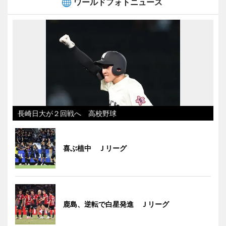
ワールドフォトニュース
長崎日大が２回戦へ 高校野球
喜ぶ植中 Ｊリーグ
鹿島、逆転で白星発進 Ｊリーグ