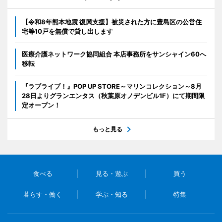
【令和8年熊本地震 復興支援】被災された方に豊島区の公営住
宅等10戸を無償で貸し出します
医療介護ネットワーク協同組合 本店事務所をサンシャイン60へ
移転
『ラブライブ！』POP UP STORE～マリンコレクション～8月
28日よりグランエンタス（秋葉原オノデンビル1F）にて期間限
定オープン！
もっと見る
食べる
見る・遊ぶ
買う
暮らす・働く
学ぶ・知る
特集