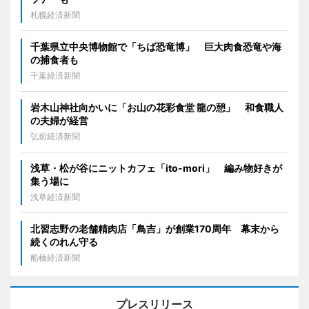
札幌経済新聞
千葉県立中央博物館で「ちば恐竜博」 巨大肉食恐竜や海
の捕食者も
千葉経済新聞
岩木山神社向かいに「お山の花彩食堂 龍の憩」 和食職人
の夫婦が経営
弘前経済新聞
浅草・松が谷にニットカフェ「ito-mori」 編み物好きが
集う場に
浅草経済新聞
北習志野の老舗精肉店「鳥吉」が創業170周年 幕末から
続くのれん守る
船橋経済新聞
プレスリリース