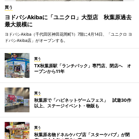
買う
ヨドバシAkibaに「ユニクロ」大型店 秋葉原過去
最大規模に
ヨドバシAkiba（千代田区神田花岡町1）7階に4月14日、「ユニクロ ヨ
ドバシAkiba店」がオープンする。
買う
TX秋葉原駅「ランチパック」専門店、閉店へ オ
ープンから11年
買う
秋葉原で「ハピネットゲームフェス」 試遊30作
以上、ステージイベント・物販も
買う
秋葉原名物ドネルケバブ店「スターケバブ」が閉