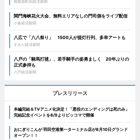
相模原町田経済新聞
関門海峡花火大会、無料エリアなしの門司側をライブ配信
小倉経済新聞
八広で「八八祭り」 1500人が提灯行列、多幸アートも
すみだ経済新聞
八戸の「騎馬打毬」、若手騎手の姿勇ましく 20年ぶりの
正式参拝も
八戸経済新聞
プレスリリース
本編完結＆TVアニメ化決定！「悪役のエンディングは死のみ」
完結記念イベントを8/9よりピッコマで開催
おにぎりこんが 羽田空港第一ターミナル店が8月10日グランド
オープン！！