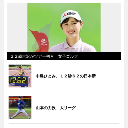
２２歳吉沢がツアー初Ｖ 女子ゴルフ
中島ひとみ、１２秒６２の日本新
山本の力投 大リーグ