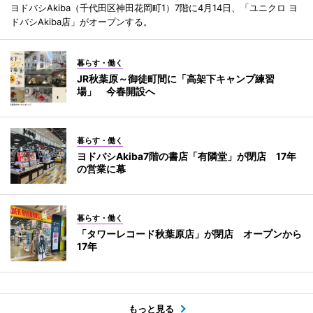
ヨドバシAkiba（千代田区神田花岡町1）7階に4月14日、「ユニクロ ヨ
ドバシAkiba店」がオープンする。
暮らす・働く
JR秋葉原～御徒町間に「高架下キャンプ練習
場」 今春開設へ
暮らす・働く
ヨドバシAkiba7階の書店「有隣堂」が閉店 17年
の営業に幕
暮らす・働く
「タワーレコード秋葉原店」が閉店 オープンから
17年
もっと見る