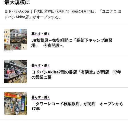
最大規模に
ヨドバシAkiba（千代田区神田花岡町1）7階に4月14日、「ユニクロ ヨ
ドバシAkiba店」がオープンする。
暮らす・働く
JR秋葉原～御徒町間に「高架下キャンプ練習
場」 今春開設へ
暮らす・働く
ヨドバシAkiba7階の書店「有隣堂」が閉店 17年
の営業に幕
暮らす・働く
「タワーレコード秋葉原店」が閉店 オープンから
17年