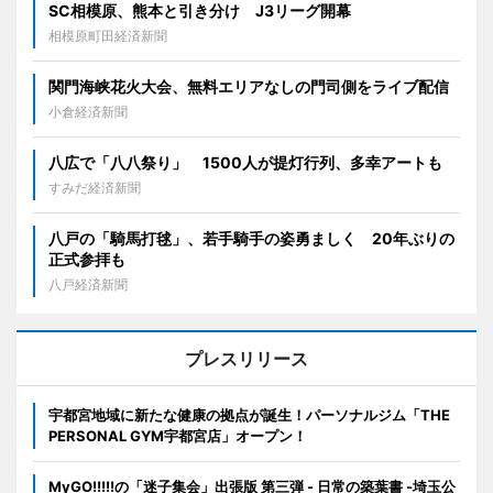
SC相模原、熊本と引き分け J3リーグ開幕
相模原町田経済新聞
関門海峡花火大会、無料エリアなしの門司側をライブ配信
小倉経済新聞
八広で「八八祭り」 1500人が提灯行列、多幸アートも
すみだ経済新聞
八戸の「騎馬打毬」、若手騎手の姿勇ましく 20年ぶりの
正式参拝も
八戸経済新聞
プレスリリース
宇都宮地域に新たな健康の拠点が誕生！パーソナルジム「THE
PERSONAL GYM宇都宮店」オープン！
MyGO!!!!!の「迷子集会」出張版 第三弾 - 日常の築葉書 -埼玉公