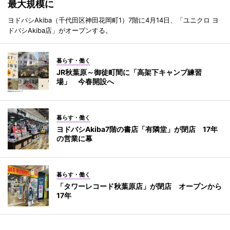
最大規模に
ヨドバシAkiba（千代田区神田花岡町1）7階に4月14日、「ユニクロ ヨ
ドバシAkiba店」がオープンする。
暮らす・働く
JR秋葉原～御徒町間に「高架下キャンプ練習
場」 今春開設へ
暮らす・働く
ヨドバシAkiba7階の書店「有隣堂」が閉店 17年
の営業に幕
暮らす・働く
「タワーレコード秋葉原店」が閉店 オープンから
17年