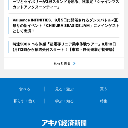
ーツとセイボリーが3段スタンドを彩る、秋限定「シャインマス
カットアフタヌーンティー」
Valuence INFINITIES、9月5日に開催されるダンスバトル×夏
祭りの新イベント「CHIKURA SEASIDE JAM」にメインゲスト
として出演！
時速500ｋｍを体感『超電導リニア乗車体験ツアー』8月10日
(月)13時から抽選受付スタート！【東京・静岡発着が初登場】
もっと見る
食べる
見る・遊ぶ
買う
暮らす・働く
学ぶ・知る
特集