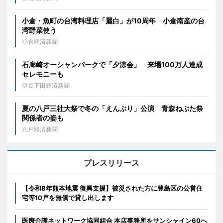
小倉・魚町の台湾料理店「麗白」が10周年 小倉南産の台
湾野菜使う
小倉経済新聞
石廊崎オーシャンパークで「夕涼会」 来場100万人達成
セレモニーも
伊豆下田経済新聞
夏の八戸三社大祭で冬の「えんぶり」公演 青森ねぶた祭
関係者の姿も
八戸経済新聞
プレスリリース
【令和8年熊本地震 復興支援】被災された方に豊島区の公営住
宅等10戸を無償で貸し出します
医療介護ネットワーク協同組合 本店事務所をサンシャイン60へ