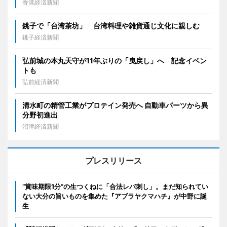
香港経済新聞
銚子で「台湾茶坊」 台湾料理や雑貨通じ文化に親しむ
銚子経済新聞
弘前城の本丸天守が11年ぶりの「曳戻し」へ 記念イベン
トも
弘前経済新聞
清水町の精管工業がプロテイン発売へ 自動車パーツから異
分野初進出
沼津経済新聞
プレスリリース
“賞味期限1分”の生つくねに「合法レバ刺し」。まだ知られてい
ない大分の旨いものを集めた『アブラヤクマハチ』が中野に誕
生