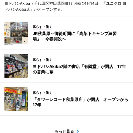
ヨドバシAkiba（千代田区神田花岡町1）7階に4月14日、「ユニクロ ヨ
ドバシAkiba店」がオープンする。
暮らす・働く
JR秋葉原～御徒町間に「高架下キャンプ練習
場」 今春開設へ
暮らす・働く
ヨドバシAkiba7階の書店「有隣堂」が閉店 17年
の営業に幕
暮らす・働く
「タワーレコード秋葉原店」が閉店 オープンから
17年
もっと見る