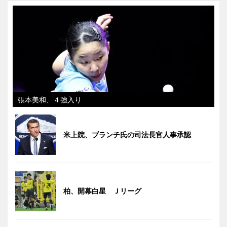
張本美和、４強入り
米上院、ブランチ氏の司法長官人事承認
柏、開幕白星 Ｊリーグ