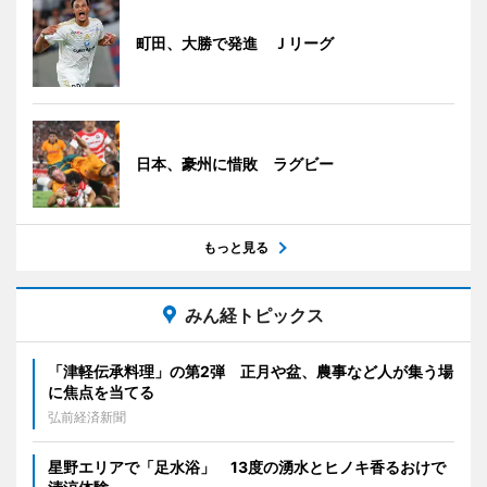
町田、大勝で発進 Ｊリーグ
日本、豪州に惜敗 ラグビー
もっと見る
みん経トピックス
「津軽伝承料理」の第2弾 正月や盆、農事など人が集う場
に焦点を当てる
弘前経済新聞
星野エリアで「足水浴」 13度の湧水とヒノキ香るおけで