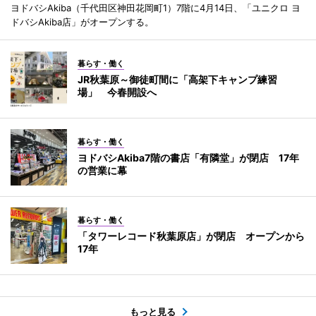
ヨドバシAkiba（千代田区神田花岡町1）7階に4月14日、「ユニクロ ヨ
ドバシAkiba店」がオープンする。
暮らす・働く
JR秋葉原～御徒町間に「高架下キャンプ練習
場」 今春開設へ
暮らす・働く
ヨドバシAkiba7階の書店「有隣堂」が閉店 17年
の営業に幕
暮らす・働く
「タワーレコード秋葉原店」が閉店 オープンから
17年
もっと見る