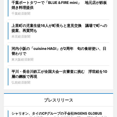
千葉ポートタワーで「BLUE＆FIRE mini」 地元店が鉄板
焼き料理提供
千葉経済新聞
上里町の児童生徒16人が町長らと意見交換 議場で町への
提案、再質問も
本庄経済新聞
河内小阪の「cuisine HAGI」が2周年 旬の食材使い、日
替わりで
東大阪経済新聞
平川・長谷川鉄工が全国大会一次審査に挑む 浮世絵を10
層の鋼板で再現
弘前経済新聞
プレスリリース
シャリオン、タイのCPグループの子会社INGENS GLOBUS