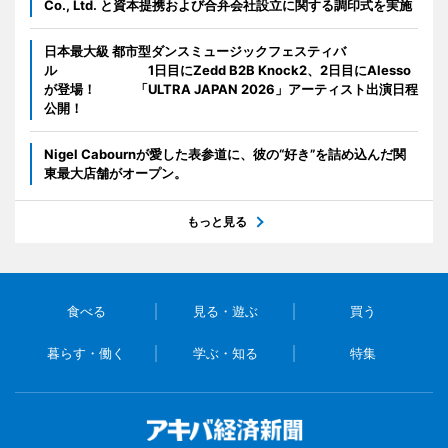
Co., Ltd. と資本提携および合弁会社設立に関する調印式を実施
日本最大級 都市型ダンスミュージックフェスティバ
ル 1日目にZedd B2B Knock2、2日目にAlesso
が登場！ 「ULTRA JAPAN 2026」アーティスト出演日程
公開！
Nigel Cabournが愛した表参道に、彼の“好き”を詰め込んだ関
東最大店舗がオープン。
もっと見る
食べる
見る・遊ぶ
買う
暮らす・働く
学ぶ・知る
特集