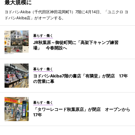
最大規模に
ヨドバシAkiba（千代田区神田花岡町1）7階に4月14日、「ユニクロ ヨ
ドバシAkiba店」がオープンする。
暮らす・働く
JR秋葉原～御徒町間に「高架下キャンプ練習
場」 今春開設へ
暮らす・働く
ヨドバシAkiba7階の書店「有隣堂」が閉店 17年
の営業に幕
暮らす・働く
「タワーレコード秋葉原店」が閉店 オープンから
17年