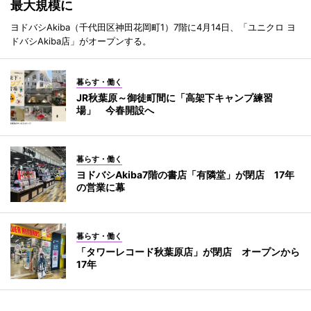
最大規模に
ヨドバシAkiba（千代田区神田花岡町1）7階に4月14日、「ユニクロ ヨ
ドバシAkiba店」がオープンする。
暮らす・働く
JR秋葉原～御徒町間に「高架下キャンプ練習
場」 今春開設へ
暮らす・働く
ヨドバシAkiba7階の書店「有隣堂」が閉店 17年
の営業に幕
暮らす・働く
「タワーレコード秋葉原店」が閉店 オープンから
17年