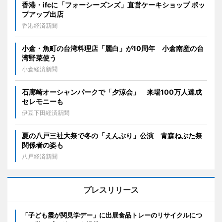
香港・ifcに「フォーシーズンズ」直営ケーキショップ ポッ
プアップ出店
香港経済新聞
小倉・魚町の台湾料理店「麗白」が10周年 小倉南産の台
湾野菜使う
小倉経済新聞
石廊崎オーシャンパークで「夕涼会」 来場100万人達成
セレモニーも
伊豆下田経済新聞
夏の八戸三社大祭で冬の「えんぶり」公演 青森ねぶた祭
関係者の姿も
八戸経済新聞
プレスリリース
「子ども霞が関見学デー」に出展食品トレーのリサイクルにつ