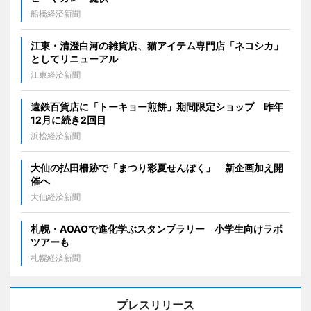
船橋経済新聞
江東・清澄白河の雑貨店、猫アイテム専門店「ネコシカ」
としてリニューアル
江東経済新聞
遠鉄百貨店に「トーキョー煎餅」期間限定ショップ 昨年
12月に続き2回目
浜松経済新聞
大仙の払田柵跡で「まつり彩夏せんぼく」 新企画加え開
催へ
大仙経済新聞
札幌・AOAOで進化学ぶスタンプラリー 小学生向けラボ
ツアーも
札幌経済新聞
プレスリリース