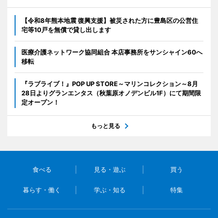
【令和8年熊本地震 復興支援】被災された方に豊島区の公営住
宅等10戸を無償で貸し出します
医療介護ネットワーク協同組合 本店事務所をサンシャイン60へ
移転
『ラブライブ！』POP UP STORE～マリンコレクション～8月
28日よりグランエンタス（秋葉原オノデンビル1F）にて期間限
定オープン！
もっと見る
食べる
見る・遊ぶ
買う
暮らす・働く
学ぶ・知る
特集