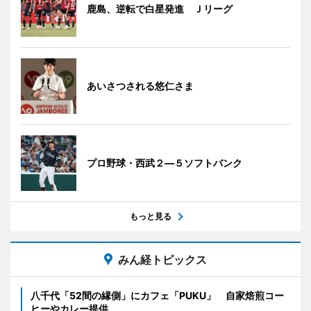
鹿島、逆転で白星発進 Ｊリーグ
あいさつされる悠仁さま
プロ野球・西武２―５ソフトバンク
もっと見る
みん経トピックス
八千代「52間の縁側」にカフェ「PUKU」 自家焙煎コー
ヒーやカレー提供