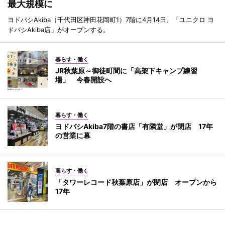
最大規模に
ヨドバシAkiba（千代田区神田花岡町1）7階に4月14日、「ユニクロ ヨ
ドバシAkiba店」がオープンする。
暮らす・働く
JR秋葉原～御徒町間に「高架下キャンプ練習
場」 今春開設へ
暮らす・働く
ヨドバシAkiba7階の書店「有隣堂」が閉店 17年
の営業に幕
暮らす・働く
「タワーレコード秋葉原店」が閉店 オープンから
17年