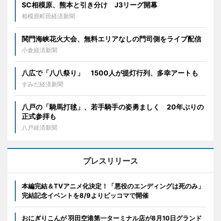
SC相模原、熊本と引き分け J3リーグ開幕
相模原町田経済新聞
関門海峡花火大会、無料エリアなしの門司側をライブ配信
小倉経済新聞
八広で「八八祭り」 1500人が提灯行列、多幸アートも
すみだ経済新聞
八戸の「騎馬打毬」、若手騎手の姿勇ましく 20年ぶりの
正式参拝も
八戸経済新聞
プレスリリース
本編完結＆TVアニメ化決定！「悪役のエンディングは死のみ」
完結記念イベントを8/9よりピッコマで開催
おにぎりこんが 羽田空港第一ターミナル店が8月10日グランド