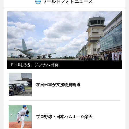
ワールドフォトニュース
Ｐ１哨戒機、ジブチへ出発
在日米軍が支援物資輸送
プロ野球・日本ハム１―０楽天