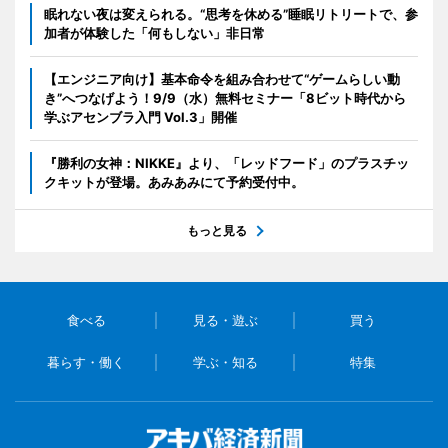
眠れない夜は変えられる。“思考を休める”睡眠リトリートで、参
加者が体験した「何もしない」非日常
【エンジニア向け】基本命令を組み合わせて“ゲームらしい動
き”へつなげよう！9/9（水）無料セミナー「8ビット時代から
学ぶアセンブラ入門 Vol.3」開催
『勝利の女神：NIKKE』より、「レッドフード」のプラスチッ
クキットが登場。あみあみにて予約受付中。
もっと見る
食べる
見る・遊ぶ
買う
暮らす・働く
学ぶ・知る
特集