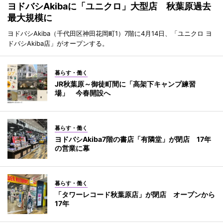
ヨドバシAkibaに「ユニクロ」大型店 秋葉原過去
最大規模に
ヨドバシAkiba（千代田区神田花岡町1）7階に4月14日、「ユニクロ ヨ
ドバシAkiba店」がオープンする。
暮らす・働く
JR秋葉原～御徒町間に「高架下キャンプ練習
場」 今春開設へ
暮らす・働く
ヨドバシAkiba7階の書店「有隣堂」が閉店 17年
の営業に幕
暮らす・働く
「タワーレコード秋葉原店」が閉店 オープンから
17年