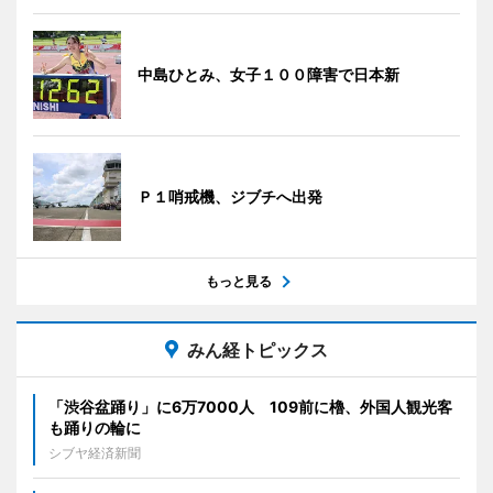
中島ひとみ、女子１００障害で日本新
Ｐ１哨戒機、ジブチへ出発
もっと見る
みん経トピックス
「渋谷盆踊り」に6万7000人 109前に櫓、外国人観光客
も踊りの輪に
シブヤ経済新聞