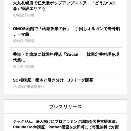
大丸札幌店で任天堂ポップアップストア 「どうぶつの
森」特設エリアも
札幌経済新聞
OMO5函館で「函館夜景の日」 手回しオルガンで野外劇
テーマ曲
函館経済新聞
香港・九龍塘に韓国料理店「Social」 韓国定番料理を現
代風に
香港経済新聞
SC相模原、熊本と引き分け J3リーグ開幕
相模原町田経済新聞
プレスリリース
テックジム、法人向けにプログラミング講師を客先常駐派遣。
Claude Code講座・Python講座を永田町にて毎週無料で対面