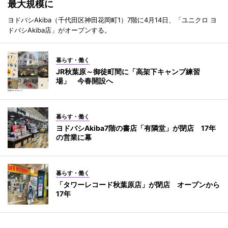
最大規模に
ヨドバシAkiba（千代田区神田花岡町1）7階に4月14日、「ユニクロ ヨ
ドバシAkiba店」がオープンする。
暮らす・働く
JR秋葉原～御徒町間に「高架下キャンプ練習
場」 今春開設へ
暮らす・働く
ヨドバシAkiba7階の書店「有隣堂」が閉店 17年
の営業に幕
暮らす・働く
「タワーレコード秋葉原店」が閉店 オープンから
17年