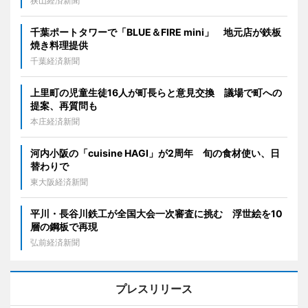
狭山経済新聞
千葉ポートタワーで「BLUE＆FIRE mini」 地元店が鉄板
焼き料理提供
千葉経済新聞
上里町の児童生徒16人が町長らと意見交換 議場で町への
提案、再質問も
本庄経済新聞
河内小阪の「cuisine HAGI」が2周年 旬の食材使い、日
替わりで
東大阪経済新聞
平川・長谷川鉄工が全国大会一次審査に挑む 浮世絵を10
層の鋼板で再現
弘前経済新聞
プレスリリース