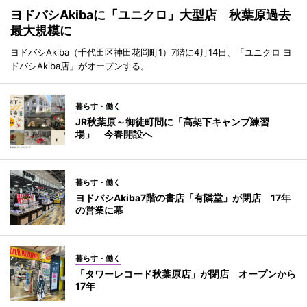
ヨドバシAkibaに「ユニクロ」大型店 秋葉原過去
最大規模に
ヨドバシAkiba（千代田区神田花岡町1）7階に4月14日、「ユニクロ ヨ
ドバシAkiba店」がオープンする。
暮らす・働く
JR秋葉原～御徒町間に「高架下キャンプ練習
場」 今春開設へ
暮らす・働く
ヨドバシAkiba7階の書店「有隣堂」が閉店 17年
の営業に幕
暮らす・働く
「タワーレコード秋葉原店」が閉店 オープンから
17年