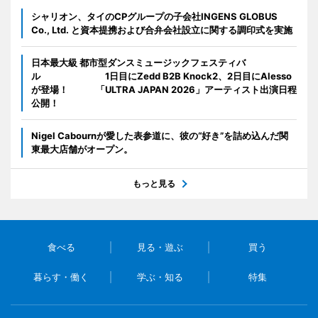
シャリオン、タイのCPグループの子会社INGENS GLOBUS
Co., Ltd. と資本提携および合弁会社設立に関する調印式を実施
日本最大級 都市型ダンスミュージックフェスティバ
ル 1日目にZedd B2B Knock2、2日目にAlesso
が登場！ 「ULTRA JAPAN 2026」アーティスト出演日程
公開！
Nigel Cabournが愛した表参道に、彼の“好き”を詰め込んだ関
東最大店舗がオープン。
もっと見る
食べる
見る・遊ぶ
買う
暮らす・働く
学ぶ・知る
特集