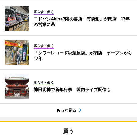
暮らす・働く
ヨドバシAkiba7階の書店「有隣堂」が閉店 17年
の営業に幕
暮らす・働く
「タワーレコード秋葉原店」が閉店 オープンから
17年
暮らす・働く
神田明神で新年行事 境内ライブ配信も
もっと見る
買う