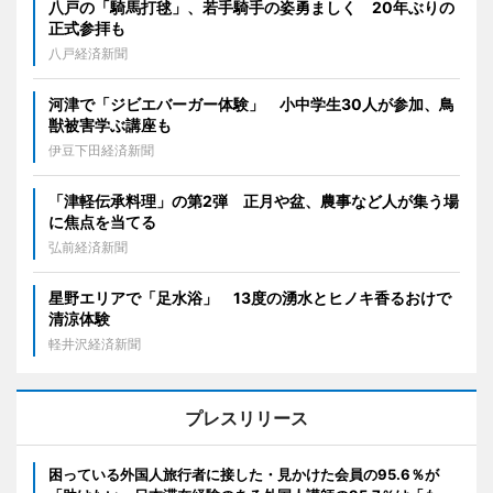
八戸の「騎馬打毬」、若手騎手の姿勇ましく 20年ぶりの
正式参拝も
八戸経済新聞
河津で「ジビエバーガー体験」 小中学生30人が参加、鳥
獣被害学ぶ講座も
伊豆下田経済新聞
「津軽伝承料理」の第2弾 正月や盆、農事など人が集う場
に焦点を当てる
弘前経済新聞
星野エリアで「足水浴」 13度の湧水とヒノキ香るおけで
清涼体験
軽井沢経済新聞
プレスリリース
困っている外国人旅行者に接した・見かけた会員の95.6％が