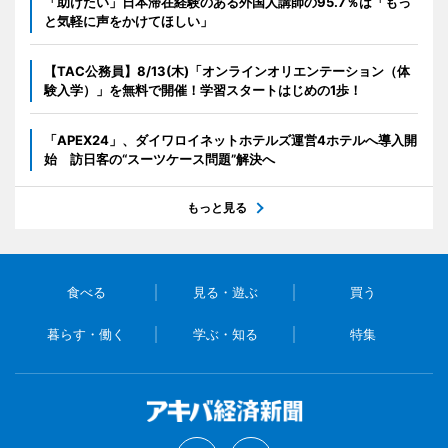
「助けたい」日本滞在経験のある外国人講師の95.7％は「もっ
と気軽に声をかけてほしい」
【TAC公務員】8/13(木)「オンラインオリエンテーション（体
験入学）」を無料で開催！学習スタートはじめの1歩！
「APEX24」、ダイワロイネットホテルズ運営4ホテルへ導入開
始 訪日客の“スーツケース問題”解決へ
もっと見る
食べる
見る・遊ぶ
買う
暮らす・働く
学ぶ・知る
特集