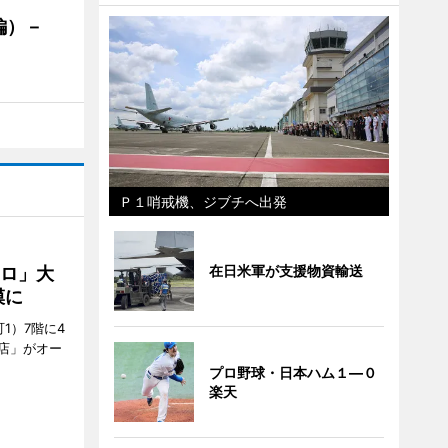
編）－
」
Ｐ１哨戒機、ジブチへ出発
在日米軍が支援物資輸送
クロ」大
模に
1）7階に4
a店」がオー
プロ野球・日本ハム１―０
楽天