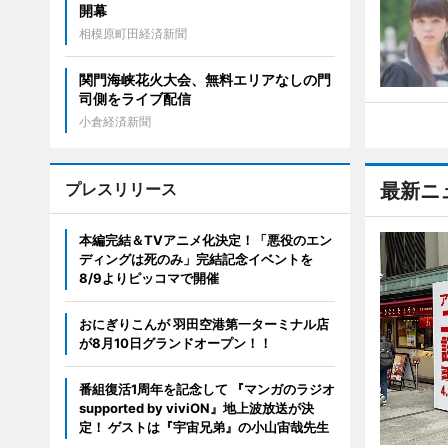
開幕
相模原町田経済新聞
関門海峡花火大会、無料エリアなしの門
司側をライブ配信
小倉経済新聞
プレスリリース
最新ニ
本編完結＆TVアニメ化決定！「悪役のエン
ディングは死のみ」完結記念イベントを
8/9よりピッコマで開催
おにぎりこんが 羽田空港第一ターミナル店
が8月10日グランドオープン！！
番組復活1周年を記念して 『マンガのラジオ
supported by viviON』地上波放送が決
定！ ゲストは『宇宙兄弟』の小山宙哉先生