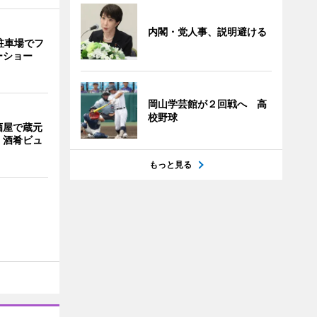
内閣・党人事、説明避ける
駐車場でフ
ーショー
岡山学芸館が２回戦へ 高
校野球
酒屋で蔵元
 酒肴ビュ
もっと見る