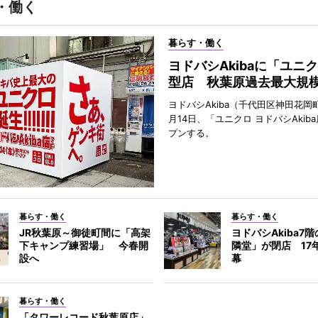
・働く
暮らす・働く
ヨドバシAkibaに「ユニ
型店 秋葉原過去最大規
ヨドバシAkiba（千代田区神田花岡町
月14日、「ユニクロ ヨドバシAkib
プンする。
暮らす・働く
暮らす・働く
JR秋葉原～御徒町間に「高架
ヨドバシAkiba7
下キャンプ練習場」 今春開
隣堂」が閉店 17
設へ
幕
暮らす・働く
「タワーレコード秋葉原店」