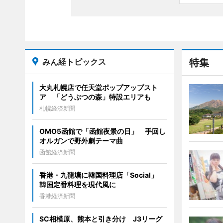
みん経トピックス
特集
大丸札幌店で任天堂ポップアップスト
ア 「どうぶつの森」特設エリアも
札幌経済新聞
OMO5函館で「函館夜景の日」 手回し
オルガンで野外劇テーマ曲
函館経済新聞
香港・九龍塘に韓国料理店「Social」
韓国定番料理を現代風に
香港経済新聞
SC相模原、熊本と引き分け J3リーグ