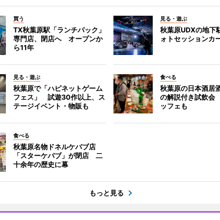
買う
見る・遊ぶ
TX秋葉原駅「ランチパック」
秋葉原UDXの地下
専門店、閉店へ オープンか
ォトセッションカ
ら11年
見る・遊ぶ
食べる
秋葉原で「ハピネットゲーム
秋葉原の日本酒居
フェス」 試遊30作以上、ス
の解説付き試飲会
テージイベント・物販も
ッフェも
食べる
秋葉原名物ドネルケバブ店
「スターケバブ」が閉店 二
十余年の歴史に幕
もっと見る