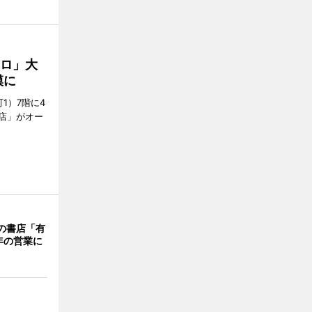
クロ」大
模に
1）7階に4
a店」がオー
階の書店「有
年の営業に