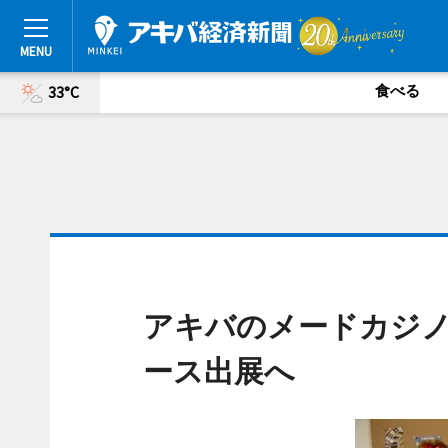
食べる
33°C
アキバのメードカジ
ース出展へ