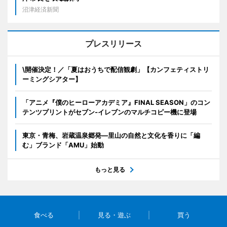
沼津経済新聞
プレスリリース
\開催決定！／「夏はおうちで配信観劇」【カンフェティストリ
ーミングシアター】
「アニメ『僕のヒーローアカデミア』FINAL SEASON」のコン
テンツプリントがセブン‐イレブンのマルチコピー機に登場
東京・青梅、岩蔵温泉郷発―里山の自然と文化を香りに「編
む」ブランド「AMU」始動
もっと見る
食べる
見る・遊ぶ
買う