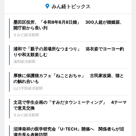
みん経トピックス
墨田区役所、「令和8年8月8日婚」 300人超が婚姻届、
開庁前から長い列
すみだ経済新聞
浦和で「親子の居場所なつまつり」 浴衣姿でヨーヨー釣
りや和太鼓楽しむ
浦和経済新聞
厚狭に保護猫カフェ「ねことおちゃ」 古民家改築、猫と
の触れ合いも
山口宇部経済新聞
文花で学生企画の「すみだタウンミーティング」 4テーマ
で意見交換
すみだ経済新聞
沼津発祥の医学研究会「U-TECH」開催へ 関係者らが沼
津市長を表敬訪問