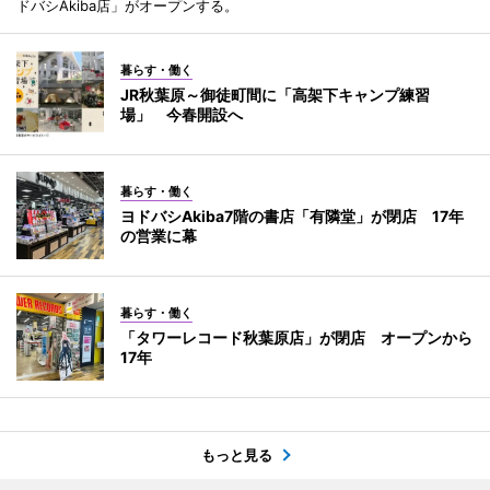
ドバシAkiba店」がオープンする。
暮らす・働く
JR秋葉原～御徒町間に「高架下キャンプ練習
場」 今春開設へ
暮らす・働く
ヨドバシAkiba7階の書店「有隣堂」が閉店 17年
の営業に幕
暮らす・働く
「タワーレコード秋葉原店」が閉店 オープンから
17年
もっと見る