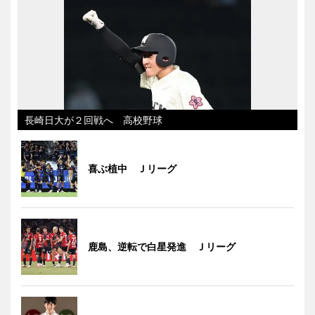
長崎日大が２回戦へ 高校野球
喜ぶ植中 Ｊリーグ
鹿島、逆転で白星発進 Ｊリーグ