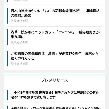
岩木山神社向かいに「お山の花彩食堂 龍の憩」 和食職人
の夫婦が経営
弘前経済新聞
浅草・松が谷にニットカフェ「ito-mori」 編み物好きが
集う場に
浅草経済新聞
北習志野の老舗精肉店「鳥吉」が創業170周年 幕末から
続くのれん守る
船橋経済新聞
プレスリリース
【令和8年熊本地震 復興支援】被災された方に豊島区の公営住
宅等10戸を無償で貸し出します
医療介護ネットワーク協同組合 本店事務所をサンシャイン60へ