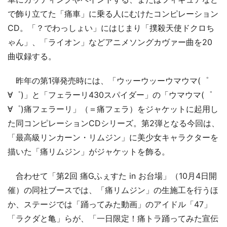
で飾り立てた「痛車」に乗る人にむけたコンピレーション
CD。「？でわっしょい」にはじまり「撲殺天使ドクロち
ゃん」、「ライオン」などアニメソングカヴァー曲を20
曲収録する。
昨年の第1弾発売時には、「ウッーウッーウマウマ(゜
∀゜)」と「フェラーリ430スパイダー」の「ウマウマ(゜
∀゜)痛フェラーリ」（＝痛フェラ）をジャケットに起用し
た同コンピレーションCDシリーズ。第2弾となる今回は、
「最高級リンカーン・リムジン」に美少女キャラクターを
描いた「痛リムジン」がジャケットを飾る。
合わせて「第2回 痛Gふぇすた in お台場」（10月4日開
催）の同社ブースでは、「痛リムジン」の生施工を行うほ
か、ステージでは「踊ってみた動画」のアイドル「47」
「ラクダと亀」らが、「一日限定！痛トラ踊ってみた宣伝