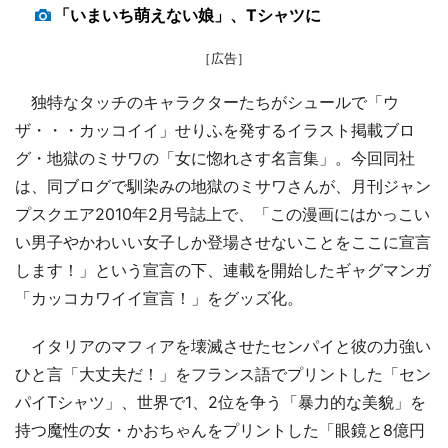
「いまいち萌えない娘」、Tシャツに
［広告］
独特なタッチのキャラクターたちがシュールで「ウ
ザ・・・カッコイイ」せりふを発するイラスト掲載ブロ
グ・地獄のミサワの「女に惚れさす名言集」。今回同社
は、同ブログで馴染みの地獄のミサワさんが、月刊ジャン
プスクエア2010年2月号誌上で、「この漫画にはかっこい
い男子やかわいい女子しか登場させないことをここに宣言
します！」という宣言の下、連載を開始したギャグマンガ
「カッコカワイイ宣言！」をグッズ化。
イタリアのマフィアを壊滅させたセンパイと彼の力強い
ひと言「大丈夫だ！」をフランス語でプリントした「セン
パイTシャツ」、世界で1、2位を争う「暴力的な美貌」を
持つ魔性の女・かおちゃんをプリントした「眼鏡と8億円