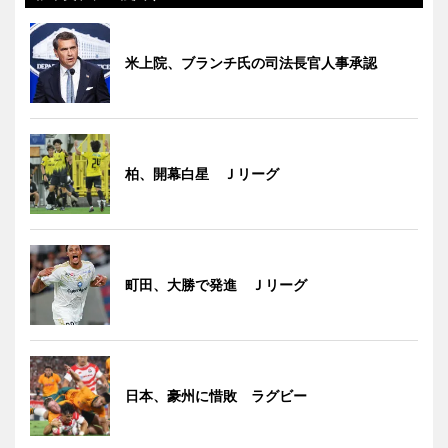
米上院、ブランチ氏の司法長官人事承認
柏、開幕白星 Ｊリーグ
町田、大勝で発進 Ｊリーグ
日本、豪州に惜敗 ラグビー