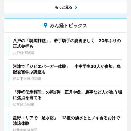
もっと見る
みん経トピックス
八戸の「騎馬打毬」、若手騎手の姿勇ましく 20年ぶりの
正式参拝も
八戸経済新聞
河津で「ジビエバーガー体験」 小中学生30人が参加、鳥
獣被害学ぶ講座も
伊豆下田経済新聞
「津軽伝承料理」の第2弾 正月や盆、農事など人が集う場
に焦点を当てる
弘前経済新聞
星野エリアで「足水浴」 13度の湧水とヒノキ香るおけで
清涼体験
軽井沢経済新聞