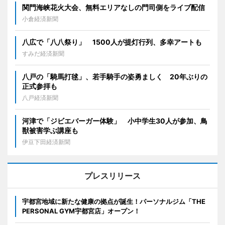
関門海峡花火大会、無料エリアなしの門司側をライブ配信
小倉経済新聞
八広で「八八祭り」 1500人が提灯行列、多幸アートも
すみだ経済新聞
八戸の「騎馬打毬」、若手騎手の姿勇ましく 20年ぶりの
正式参拝も
八戸経済新聞
河津で「ジビエバーガー体験」 小中学生30人が参加、鳥
獣被害学ぶ講座も
伊豆下田経済新聞
プレスリリース
宇都宮地域に新たな健康の拠点が誕生！パーソナルジム「THE
PERSONAL GYM宇都宮店」オープン！