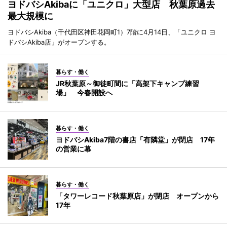
ヨドバシAkibaに「ユニクロ」大型店 秋葉原過去
最大規模に
ヨドバシAkiba（千代田区神田花岡町1）7階に4月14日、「ユニクロ ヨ
ドバシAkiba店」がオープンする。
暮らす・働く
JR秋葉原～御徒町間に「高架下キャンプ練習
場」 今春開設へ
暮らす・働く
ヨドバシAkiba7階の書店「有隣堂」が閉店 17年
の営業に幕
暮らす・働く
「タワーレコード秋葉原店」が閉店 オープンから
17年