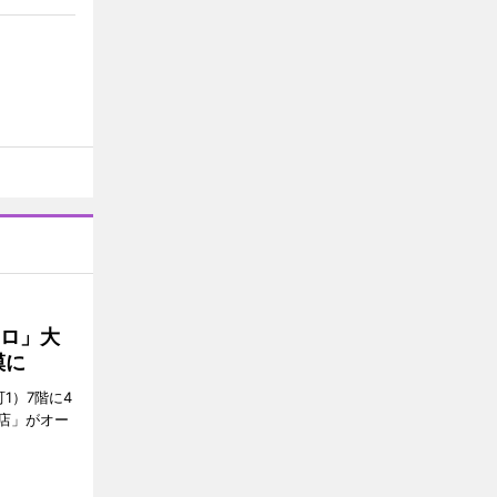
クロ」大
模に
1）7階に4
a店」がオー