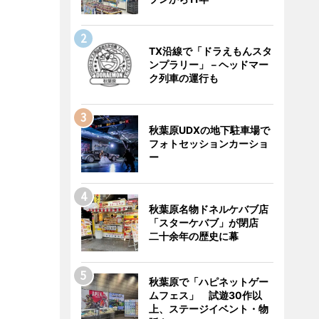
TX沿線で「ドラえもんスタ
ンプラリー」－ヘッドマー
ク列車の運行も
秋葉原UDXの地下駐車場で
フォトセッションカーショ
ー
秋葉原名物ドネルケバブ店
「スターケバブ」が閉店
二十余年の歴史に幕
秋葉原で「ハピネットゲー
ムフェス」 試遊30作以
上、ステージイベント・物