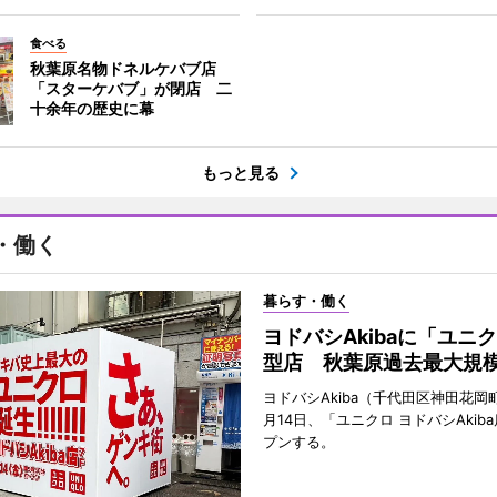
食べる
秋葉原名物ドネルケバブ店
「スターケバブ」が閉店 二
十余年の歴史に幕
もっと見る
・働く
暮らす・働く
ヨドバシAkibaに「ユニ
型店 秋葉原過去最大規
ヨドバシAkiba（千代田区神田花岡町
月14日、「ユニクロ ヨドバシAkib
プンする。