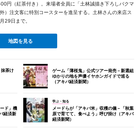
500円（紅茶付き）。来場者全員に「土林誠描き下ろしバクマ
外）注文客に特別コースターを進呈する。土林さんの来店ス
月29日まで。
地図を見る
 抹茶け
ゲーム「薄桜鬼」公式ツアー発売－新選組
ゆかりの地を声優イヤホンガイドで巡る
（アキバ経済新聞）
学ぶ・知る
ード」機
メードらが「アキバ米」収穫の儀－「秋葉
バ経済新
原で育てて、食べよう」呼び掛け（アキバ
経済新聞）