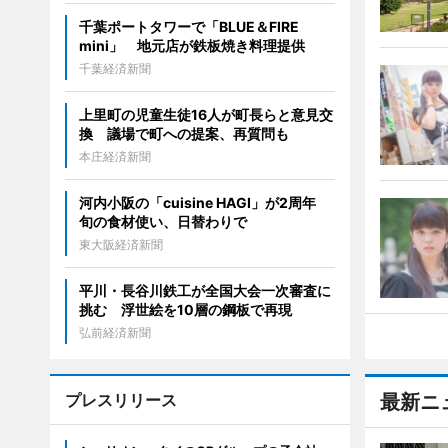
千葉ポートタワーで「BLUE＆FIRE
mini」 地元店が鉄板焼き料理提供
千葉経済新聞
上里町の児童生徒16人が町長らと意見交
換 議場で町への提案、再質問も
本庄経済新聞
河内小阪の「cuisine HAGI」が2周年
旬の食材使い、日替わりで
東大阪経済新聞
平川・長谷川鉄工が全国大会一次審査に
挑む 浮世絵を10層の鋼板で再現
弘前経済新聞
プレスリリース
最新ニ