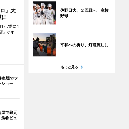
クロ」大
佐野日大、２回戦へ 高校
野球
模に
1）7階に4
a店」がオー
平和への祈り、灯籠流しに
もっと見る
駐車場でフ
ーショー
酒屋で蔵元
 酒肴ビュ