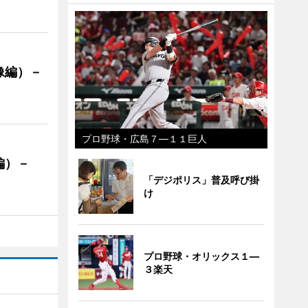
像編）－
プロ野球・広島７―１１巨人
編）－
」
「デジポリス」普及呼び掛
け
プロ野球・オリックス１―
３楽天