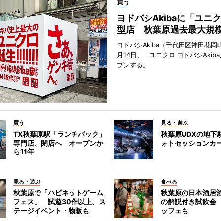
買う
ヨドバシAkibaに「ユニ
型店 秋葉原過去最大規
ヨドバシAkiba（千代田区神田花岡町
月14日、「ユニクロ ヨドバシAkib
プンする。
買う
見る・遊ぶ
TX秋葉原駅「ランチパック」
秋葉原UDXの地下
専門店、閉店へ オープンか
ォトセッションカ
ら11年
見る・遊ぶ
食べる
秋葉原で「ハピネットゲーム
秋葉原の日本酒居
フェス」 試遊30作以上、ス
の解説付き試飲会
テージイベント・物販も
ッフェも