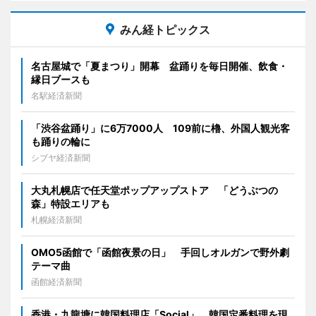
みん経トピックス
名古屋城で「夏まつり」開幕 盆踊りを毎日開催、飲食・
縁日ブースも
名駅経済新聞
「渋谷盆踊り」に6万7000人 109前に櫓、外国人観光客
も踊りの輪に
シブヤ経済新聞
大丸札幌店で任天堂ポップアップストア 「どうぶつの
森」特設エリアも
札幌経済新聞
OMO5函館で「函館夜景の日」 手回しオルガンで野外劇
テーマ曲
函館経済新聞
香港・九龍塘に韓国料理店「Social」 韓国定番料理を現