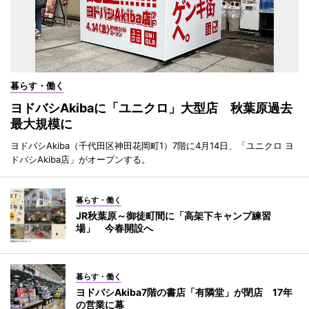
暮らす・働く
ヨドバシAkibaに「ユニクロ」大型店 秋葉原過去
最大規模に
ヨドバシAkiba（千代田区神田花岡町1）7階に4月14日、「ユニクロ ヨ
ドバシAkiba店」がオープンする。
暮らす・働く
JR秋葉原～御徒町間に「高架下キャンプ練習
場」 今春開設へ
暮らす・働く
ヨドバシAkiba7階の書店「有隣堂」が閉店 17年
の営業に幕