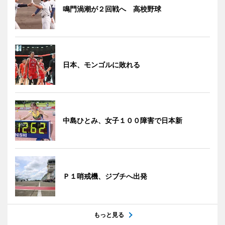
鳴門渦潮が２回戦へ 高校野球
日本、モンゴルに敗れる
中島ひとみ、女子１００障害で日本新
Ｐ１哨戒機、ジブチへ出発
もっと見る