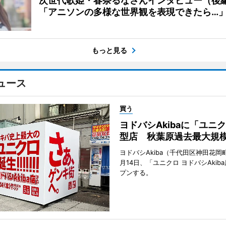
次世代歌姫・春奈るなさんインタビュー（後
「アニソンの多様な世界観を表現できたら…
もっと見る
ュース
買う
ヨドバシAkibaに「ユニ
型店 秋葉原過去最大規
ヨドバシAkiba（千代田区神田花岡町
月14日、「ユニクロ ヨドバシAkib
プンする。