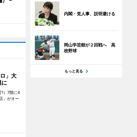
編）－
」
内閣・党人事、説明避ける
岡山学芸館が２回戦へ 高
校野球
もっと見る
クロ」大
模に
1）7階に4
a店」がオー