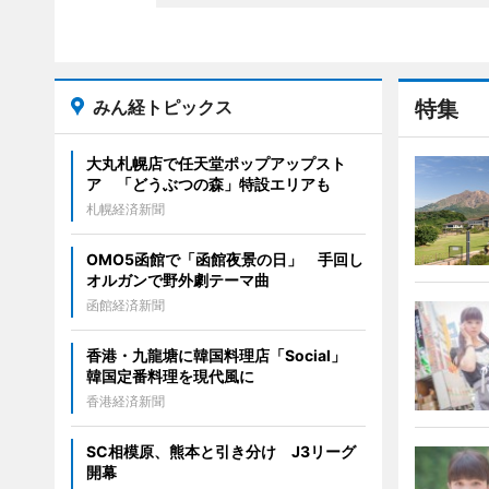
みん経トピックス
特集
大丸札幌店で任天堂ポップアップスト
ア 「どうぶつの森」特設エリアも
札幌経済新聞
OMO5函館で「函館夜景の日」 手回し
オルガンで野外劇テーマ曲
函館経済新聞
香港・九龍塘に韓国料理店「Social」
韓国定番料理を現代風に
香港経済新聞
SC相模原、熊本と引き分け J3リーグ
開幕