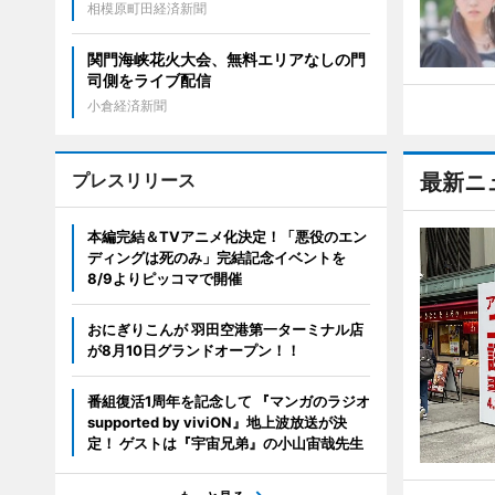
相模原町田経済新聞
関門海峡花火大会、無料エリアなしの門
司側をライブ配信
小倉経済新聞
プレスリリース
最新ニ
本編完結＆TVアニメ化決定！「悪役のエン
ディングは死のみ」完結記念イベントを
8/9よりピッコマで開催
おにぎりこんが 羽田空港第一ターミナル店
が8月10日グランドオープン！！
番組復活1周年を記念して 『マンガのラジオ
supported by viviON』地上波放送が決
定！ ゲストは『宇宙兄弟』の小山宙哉先生