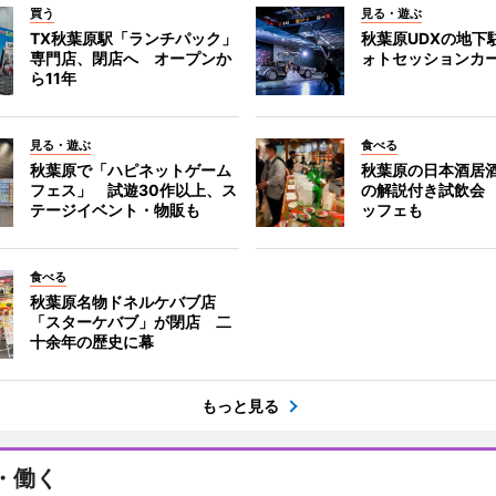
買う
見る・遊ぶ
TX秋葉原駅「ランチパック」
秋葉原UDXの地下
専門店、閉店へ オープンか
ォトセッションカ
ら11年
見る・遊ぶ
食べる
秋葉原で「ハピネットゲーム
秋葉原の日本酒居
フェス」 試遊30作以上、ス
の解説付き試飲会
テージイベント・物販も
ッフェも
食べる
秋葉原名物ドネルケバブ店
「スターケバブ」が閉店 二
十余年の歴史に幕
もっと見る
・働く