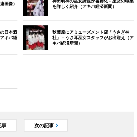
神田明神の巫女講座が書籍化－巫女の職業
連画像）
を詳しく紹介（アキバ経済新聞）
の日本酒
秋葉原にアミューズメント店「うさぎ神
アキバ経
社」－うさ耳巫女スタッフがお出迎え（ア
キバ経済新聞）
記事
次の記事