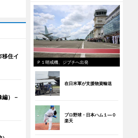
市移住イ
Ｐ１哨戒機、ジブチへ出発
在日米軍が支援物資輸送
像編）－
プロ野球・日本ハム１―０
楽天