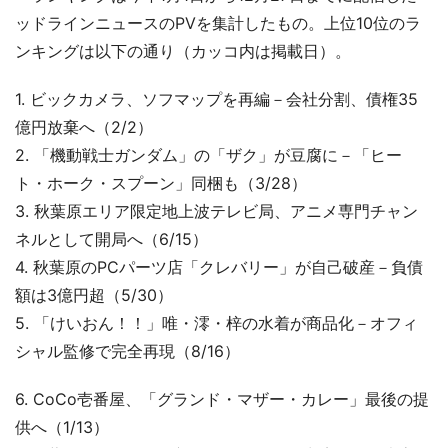
ッドラインニュースのPVを集計したもの。上位10位のラ
ンキングは以下の通り（カッコ内は掲載日）。
1. ビックカメラ、ソフマップを再編－会社分割、債権35
億円放棄へ（2/2）
2. 「機動戦士ガンダム」の「ザク」が豆腐に－「ヒー
ト・ホーク・スプーン」同梱も（3/28）
3. 秋葉原エリア限定地上波テレビ局、アニメ専門チャン
ネルとして開局へ（6/15）
4. 秋葉原のPCパーツ店「クレバリー」が自己破産－負債
額は3億円超（5/30）
5. 「けいおん！！」唯・澪・梓の水着が商品化－オフィ
シャル監修で完全再現（8/16）
6. CoCo壱番屋、「グランド・マザー・カレー」最後の提
供へ（1/13）