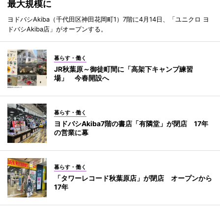
最大規模に
ヨドバシAkiba（千代田区神田花岡町1）7階に4月14日、「ユニクロ ヨ
ドバシAkiba店」がオープンする。
暮らす・働く
JR秋葉原～御徒町間に「高架下キャンプ練習
場」 今春開設へ
暮らす・働く
ヨドバシAkiba7階の書店「有隣堂」が閉店 17年
の営業に幕
暮らす・働く
「タワーレコード秋葉原店」が閉店 オープンから
17年