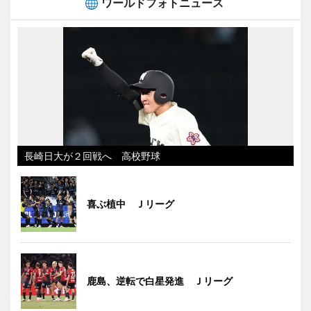
ワールドフォトニュース
長崎日大が２回戦へ 高校野球
喜ぶ植中 Ｊリーグ
鹿島、逆転で白星発進 Ｊリーグ