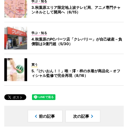
学ぶ・知る
3.秋葉原エリア限定地上波テレビ局、アニメ専門チャ
ンネルとして開局へ（6/15）
学ぶ・知る
4.秋葉原のPCパーツ店「クレバリー」が自己破産－負
債額は3億円超（5/30）
買う
5.「けいおん！！」唯・澪・梓の水着が商品化－オフ
ィシャル監修で完全再現（8/16）
前の記事
次の記事