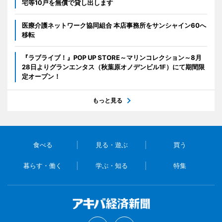
宅等10戸を無償で貸し出します
医療介護ネットワーク協同組合 本店事務所をサンシャイン60へ
移転
『ラブライブ！』POP UP STORE～マリンコレクション～8月
28日よりグランエンタス（秋葉原オノデンビル1F）にて期間限
定オープン！
もっと見る
食べる
見る・遊ぶ
買う
暮らす・働く
学ぶ・知る
特集