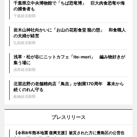
千葉県立中央博物館で「ちば恐竜博」 巨大肉食恐竜や海
の捕食者も
千葉経済新聞
岩木山神社向かいに「お山の花彩食堂 龍の憩」 和食職人
の夫婦が経営
弘前経済新聞
浅草・松が谷にニットカフェ「ito-mori」 編み物好きが
集う場に
浅草経済新聞
北習志野の老舗精肉店「鳥吉」が創業170周年 幕末から
続くのれん守る
船橋経済新聞
プレスリリース
【令和8年熊本地震 復興支援】被災された方に豊島区の公営住