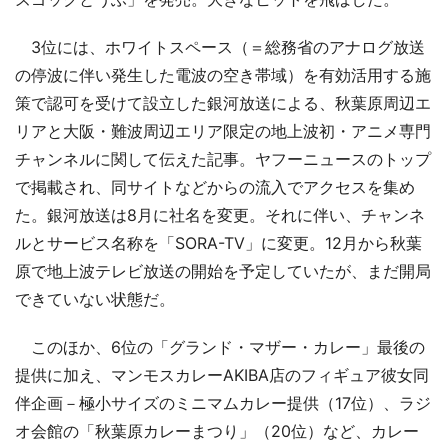
3位には、ホワイトスペース（＝総務省のアナログ放送
の停波に伴い発生した電波の空き帯域）を有効活用する施
策で認可を受けて設立した銀河放送による、秋葉原周辺エ
リアと大阪・難波周辺エリア限定の地上波初・アニメ専門
チャンネルに関して伝えた記事。ヤフーニュースのトップ
で掲載され、同サイトなどからの流入でアクセスを集め
た。銀河放送は8月に社名を変更。それに伴い、チャンネ
ルとサービス名称を「SORA-TV」に変更。12月から秋葉
原で地上波テレビ放送の開始を予定していたが、まだ開局
できていない状態だ。
このほか、6位の「グランド・マザー・カレー」最後の
提供に加え、マンモスカレーAKIBA店のフィギュア彼女同
伴企画－極小サイズのミニマムカレー提供（17位）、ラジ
オ会館の「秋葉原カレーまつり」（20位）など、カレー