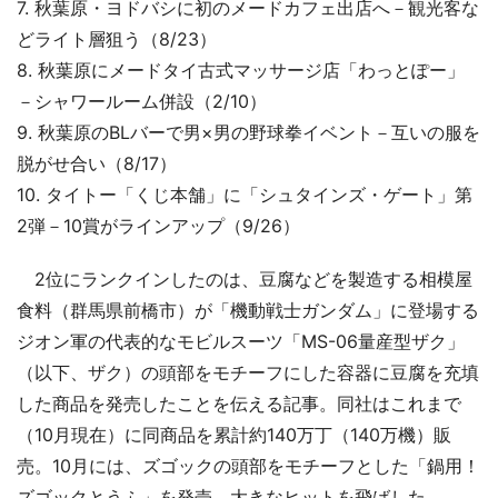
7. 秋葉原・ヨドバシに初のメードカフェ出店へ－観光客な
どライト層狙う（8/23）
8. 秋葉原にメードタイ古式マッサージ店「わっとぽー」
－シャワールーム併設（2/10）
9. 秋葉原のBLバーで男×男の野球拳イベント－互いの服を
脱がせ合い（8/17）
10. タイトー「くじ本舗」に「シュタインズ・ゲート」第
2弾－10賞がラインアップ（9/26）
2位にランクインしたのは、豆腐などを製造する相模屋
食料（群馬県前橋市）が「機動戦士ガンダム」に登場する
ジオン軍の代表的なモビルスーツ「MS-06量産型ザク」
（以下、ザク）の頭部をモチーフにした容器に豆腐を充填
した商品を発売したことを伝える記事。同社はこれまで
（10月現在）に同商品を累計約140万丁（140万機）販
売。10月には、ズゴックの頭部をモチーフとした「鍋用！
ズゴックとうふ」を発売。大きなヒットを飛ばした。