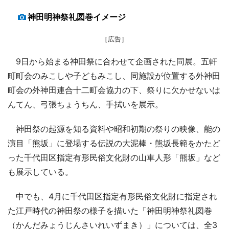
神田明神祭礼図巻イメージ
［広告］
9日から始まる神田祭に合わせて企画された同展。五軒
町町会のみこしや子どもみこし、同施設が位置する外神田
町会の外神田連合十二町会協力の下、祭りに欠かせないは
んてん、弓張ちょうちん、手拭いを展示。
神田祭の起源を知る資料や昭和初期の祭りの映像、能の
演目「熊坂」に登場する伝説の大泥棒・熊坂長範をかたど
った千代田区指定有形民俗文化財の山車人形「熊坂」など
も展示している。
中でも、4月に千代田区指定有形民俗文化財に指定され
た江戸時代の神田祭の様子を描いた「神田明神祭礼図巻
（かんだみょうじんさいれいずまき）」については、全3