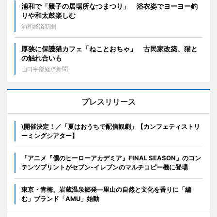
浦和で「親子の居場所なつまつり」 浴衣姿でヨーヨー釣
りや和太鼓楽しむ
浦和経済新聞
厚狭に保護猫カフェ「ねことおちゃ」 古民家改築、猫と
の触れ合いも
山口宇部経済新聞
プレスリリース
\開催決定！／「夏はおうちで配信観劇」【カンフェティストリ
ーミングシアター】
「アニメ『僕のヒーローアカデミア』FINAL SEASON」のコン
テンツプリントがセブン‐イレブンのマルチコピー機に登場
東京・青梅、岩蔵温泉郷発―里山の自然と文化を香りに「編
む」ブランド「AMU」始動