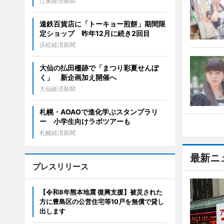
江東経済新聞
遠鉄百貨店に「トーキョー煎餅」期間限
定ショップ 昨年12月に続き2回目
浜松経済新聞
大仙の払田柵跡で「まつり彩夏せんぼ
く」 新企画加え開催へ
大仙経済新聞
札幌・AOAOで進化学ぶスタンプラリ
ー 小学生向けラボツアーも
札幌経済新聞
最新ニ
プレスリリース
【令和8年熊本地震 復興支援】被災された
方に豊島区の公営住宅等10戸を無償で貸し
出します