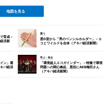
地図を見る
買う
で育成－
悪G堂から「男のペンシルホルダー」－エ
経済新
コとワイルドを合体（アキバ経済新聞）
学ぶ・知る
イン」運
「環境超人エコガインダー」－特撮で環境
キバ経済
問題への関心喚起、悪役にAKB梅田さん
（アキバ経済新聞）