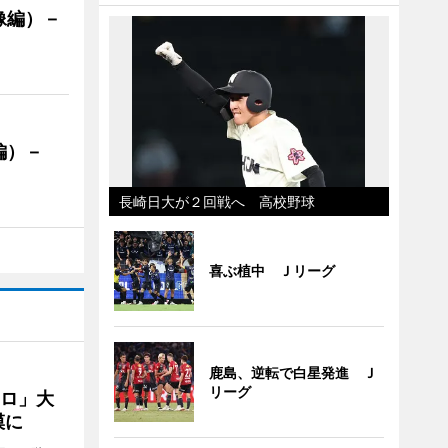
像編）－
編）－
」
長崎日大が２回戦へ 高校野球
喜ぶ植中 Ｊリーグ
鹿島、逆転で白星発進 Ｊ
リーグ
クロ」大
模に