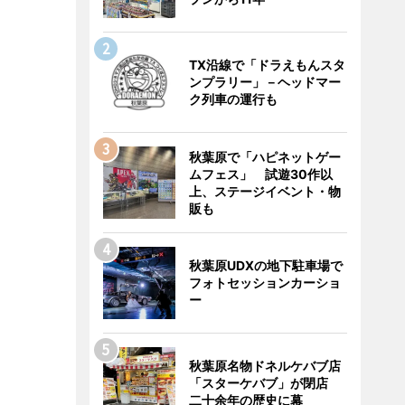
TX沿線で「ドラえもんスタ
ンプラリー」－ヘッドマー
ク列車の運行も
秋葉原で「ハピネットゲー
ムフェス」 試遊30作以
上、ステージイベント・物
販も
秋葉原UDXの地下駐車場で
フォトセッションカーショ
ー
秋葉原名物ドネルケバブ店
「スターケバブ」が閉店
二十余年の歴史に幕