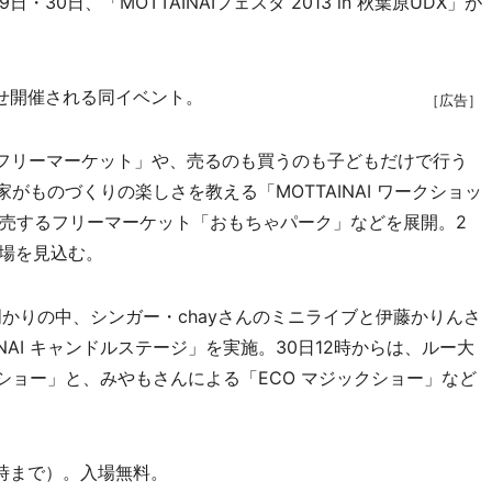
30日、「MOTTAINAIフェスタ 2013 in 秋葉原UDX」が
せ開催される同イベント。
［広告］
AIフリーマーケット」や、売るのも買うのも子どもだけで行う
作家がものづくりの楽しさを教える「MOTTAINAI ワークショッ
売するフリーマーケット「おもちゃパーク」などを展開。2
来場を見込む。
明かりの中、シンガー・chayさんのミニライブと伊藤かりんさ
NAI キャンドルステージ」を実施。30日12時からは、ルー大
ークショー」と、みやもさんによる「ECO マジックショー」など
7時まで）。入場無料。