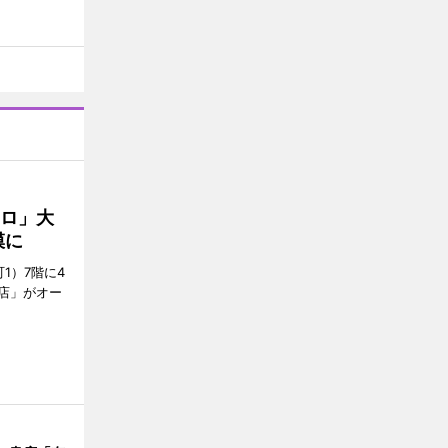
クロ」大
模に
1）7階に4
a店」がオー