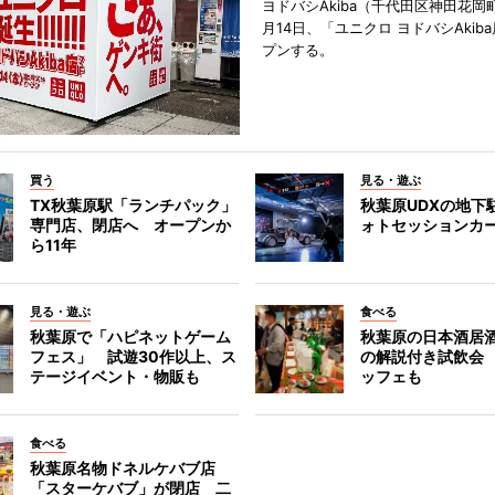
ヨドバシAkiba（千代田区神田花岡町
月14日、「ユニクロ ヨドバシAkib
プンする。
買う
見る・遊ぶ
TX秋葉原駅「ランチパック」
秋葉原UDXの地下
専門店、閉店へ オープンか
ォトセッションカ
ら11年
見る・遊ぶ
食べる
秋葉原で「ハピネットゲーム
秋葉原の日本酒居
フェス」 試遊30作以上、ス
の解説付き試飲会
テージイベント・物販も
ッフェも
食べる
秋葉原名物ドネルケバブ店
「スターケバブ」が閉店 二