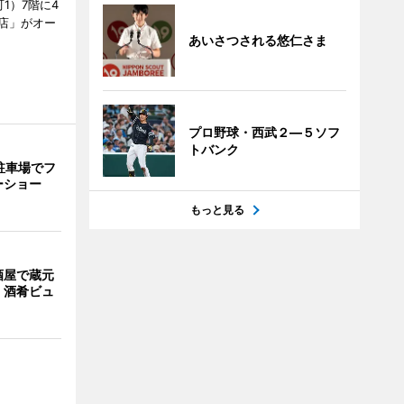
1）7階に4
a店」がオー
あいさつされる悠仁さま
プロ野球・西武２―５ソフ
トバンク
駐車場でフ
ーショー
もっと見る
酒屋で蔵元
 酒肴ビュ