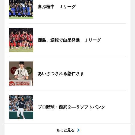
喜ぶ植中 Ｊリーグ
鹿島、逆転で白星発進 Ｊリーグ
あいさつされる悠仁さま
プロ野球・西武２―５ソフトバンク
もっと見る