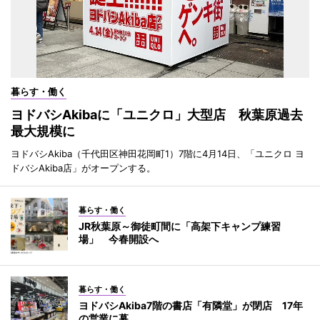
暮らす・働く
ヨドバシAkibaに「ユニクロ」大型店 秋葉原過去
最大規模に
ヨドバシAkiba（千代田区神田花岡町1）7階に4月14日、「ユニクロ ヨ
ドバシAkiba店」がオープンする。
暮らす・働く
JR秋葉原～御徒町間に「高架下キャンプ練習
場」 今春開設へ
暮らす・働く
ヨドバシAkiba7階の書店「有隣堂」が閉店 17年
の営業に幕