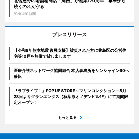
北習志野の老舗精肉店「鳥吉」が創業170周年 幕末から
続くのれん守る
船橋経済新聞
プレスリリース
【令和8年熊本地震 復興支援】被災された方に豊島区の公営住
宅等10戸を無償で貸し出します
医療介護ネットワーク協同組合 本店事務所をサンシャイン60へ
移転
『ラブライブ！』POP UP STORE～マリンコレクション～8月
28日よりグランエンタス（秋葉原オノデンビル1F）にて期間限
定オープン！
もっと見る