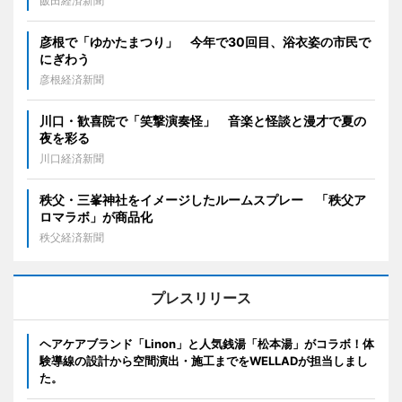
飯田経済新聞
彦根で「ゆかたまつり」 今年で30回目、浴衣姿の市民で
にぎわう
彦根経済新聞
川口・歓喜院で「笑撃演奏怪」 音楽と怪談と漫才で夏の
夜を彩る
川口経済新聞
秩父・三峯神社をイメージしたルームスプレー 「秩父ア
ロマラボ」が商品化
秩父経済新聞
プレスリリース
ヘアケアブランド「Linon」と人気銭湯「松本湯」がコラボ！体
験導線の設計から空間演出・施工までをWELLADが担当しまし
た。