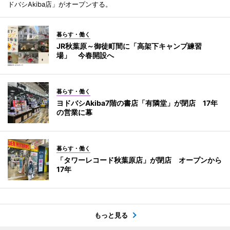
ドバシAkiba店」がオープンする。
暮らす・働く
JR秋葉原～御徒町間に「高架下キャンプ練習
場」 今春開設へ
暮らす・働く
ヨドバシAkiba7階の書店「有隣堂」が閉店 17年
の営業に幕
暮らす・働く
「タワーレコード秋葉原店」が閉店 オープンから
17年
もっと見る