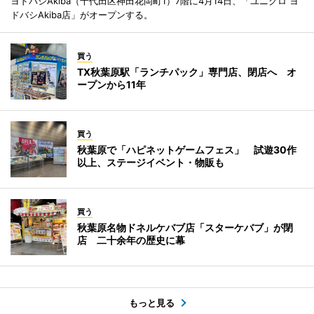
ヨドバシAkiba（千代田区神田花岡町1）7階に4月14日、「ユニクロ ヨ
ドバシAkiba店」がオープンする。
買う
TX秋葉原駅「ランチパック」専門店、閉店へ オ
ープンから11年
買う
秋葉原で「ハピネットゲームフェス」 試遊30作
以上、ステージイベント・物販も
買う
秋葉原名物ドネルケバブ店「スターケバブ」が閉
店 二十余年の歴史に幕
もっと見る