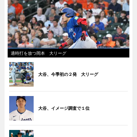
適時打を放つ岡本 大リーグ
大谷、今季初の２発 大リーグ
大谷、イメージ調査で１位