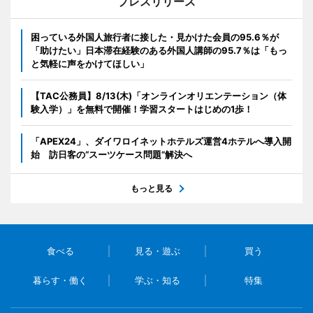
プレスリリース
困っている外国人旅行者に接した・見かけた会員の95.6％が
「助けたい」日本滞在経験のある外国人講師の95.7％は「もっ
と気軽に声をかけてほしい」
【TAC公務員】8/13(木)「オンラインオリエンテーション（体
験入学）」を無料で開催！学習スタートはじめの1歩！
「APEX24」、ダイワロイネットホテルズ運営4ホテルへ導入開
始 訪日客の“スーツケース問題”解決へ
もっと見る
食べる
見る・遊ぶ
買う
暮らす・働く
学ぶ・知る
特集