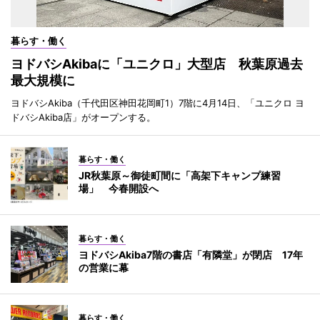
暮らす・働く
ヨドバシAkibaに「ユニクロ」大型店 秋葉原過去
最大規模に
ヨドバシAkiba（千代田区神田花岡町1）7階に4月14日、「ユニクロ ヨ
ドバシAkiba店」がオープンする。
暮らす・働く
JR秋葉原～御徒町間に「高架下キャンプ練習
場」 今春開設へ
暮らす・働く
ヨドバシAkiba7階の書店「有隣堂」が閉店 17年
の営業に幕
暮らす・働く