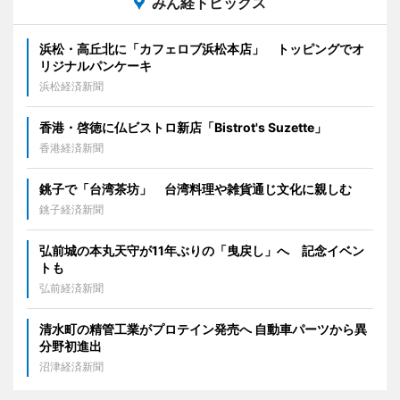
みん経トピックス
浜松・高丘北に「カフェロブ浜松本店」 トッピングでオ
リジナルパンケーキ
浜松経済新聞
香港・啓徳に仏ビストロ新店「Bistrot's Suzette」
香港経済新聞
銚子で「台湾茶坊」 台湾料理や雑貨通じ文化に親しむ
銚子経済新聞
弘前城の本丸天守が11年ぶりの「曳戻し」へ 記念イベン
トも
弘前経済新聞
清水町の精管工業がプロテイン発売へ 自動車パーツから異
分野初進出
沼津経済新聞