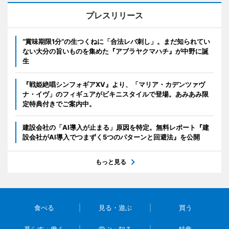
プレスリリース
“賞味期限1分”の生つくねに「合法レバ刺し」。まだ知られてい
ない大分の旨いものを集めた『アブラヤクマハチ』が中野に誕
生
『戦姫絶唱シンフォギアXV』より、「マリア・カデンツァヴ
ナ・イヴ」のフィギュアがビキニスタイルで登場。あみあみ限
定特典付きでご案内中。
建設会社の「AI導入が止まる」原因を特定。無料レポート『建
設会社がAI導入でつまずく5つのパターンと回避法』を公開
もっと見る
食べる
見る・遊ぶ
買う
暮らす・働く
学ぶ・知る
特集