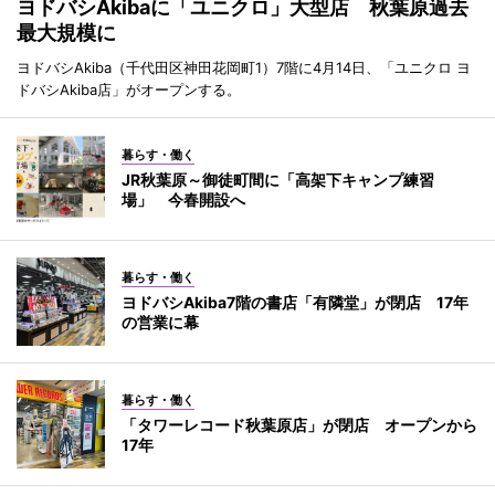
ヨドバシAkibaに「ユニクロ」大型店 秋葉原過去
最大規模に
ヨドバシAkiba（千代田区神田花岡町1）7階に4月14日、「ユニクロ ヨ
ドバシAkiba店」がオープンする。
暮らす・働く
JR秋葉原～御徒町間に「高架下キャンプ練習
場」 今春開設へ
暮らす・働く
ヨドバシAkiba7階の書店「有隣堂」が閉店 17年
の営業に幕
暮らす・働く
「タワーレコード秋葉原店」が閉店 オープンから
17年