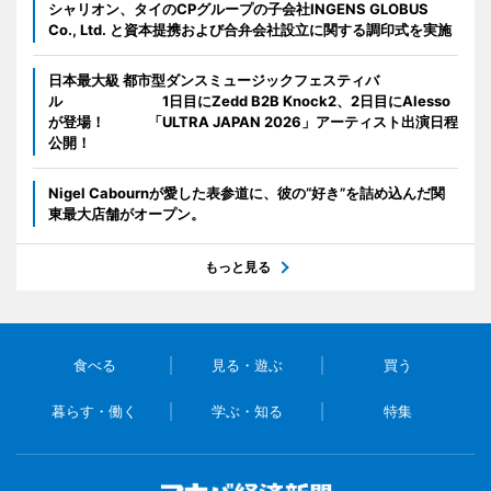
シャリオン、タイのCPグループの子会社INGENS GLOBUS
Co., Ltd. と資本提携および合弁会社設立に関する調印式を実施
日本最大級 都市型ダンスミュージックフェスティバ
ル 1日目にZedd B2B Knock2、2日目にAlesso
が登場！ 「ULTRA JAPAN 2026」アーティスト出演日程
公開！
Nigel Cabournが愛した表参道に、彼の“好き”を詰め込んだ関
東最大店舗がオープン。
もっと見る
食べる
見る・遊ぶ
買う
暮らす・働く
学ぶ・知る
特集