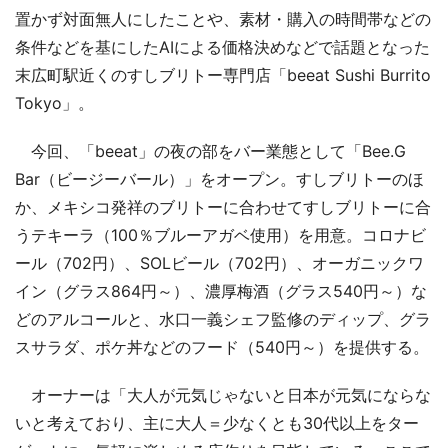
置かず対面無人にしたことや、素材・購入の時間帯などの
条件などを基にしたAIによる価格決めなどで話題となった
末広町駅近くのすしブリトー専門店「beeat Sushi Burrito
Tokyo」。
今回、「beeat」の夜の部をバー業態として「Bee.G
Bar（ビージーバール）」をオープン。すしブリトーのほ
か、メキシコ発祥のブリトーに合わせてすしブリトーに合
うテキーラ（100％ブルーアガベ使用）を用意。コロナビ
ール（702円）、SOLビール（702円）、オーガニックワ
イン（グラス864円～）、濃厚梅酒（グラス540円～）な
どのアルコールと、水口一義シェフ監修のディップ、グラ
スサラダ、ポケ丼などのフード（540円～）を提供する。
オーナーは「大人が元気じゃないと日本が元気にならな
いと考えており、主に大人＝少なくとも30代以上をター