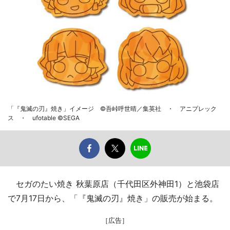
「『鬼滅の刃』焼き」イメージ ©吾峠呼世晴／集英社 ・ アニプレック
ス ・ ufotable ©SEGA
セガのたい焼き 秋葉原店（千代田区外神田1）と池袋店
で7月17日から、「『鬼滅の刃』焼き」の販売が始まる。
［広告］