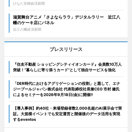
ひなた宮崎経済新聞
滋賀舞台アニメ「さよならララ」デジタルラリー 近江八
幡のケーキ店にパネル
近江八幡経済新聞
プレスリリース
『住友不動産 ショッピングシティイオンカード』会員数10万人
突破！“暮らしに寄り添うカード”として独自サービスを強化
「DER時代におけるアグリゲーションの役割」と題して、エナ
ジープールジャパン株式会社 代表取締役社長兼CEO 市村 健氏
によるセミナーを2026年9月18日(金)に開催!!
【導入事例】約40社・来場登録者数2,000名超のAI展示会で実
証。大規模イベントでも安定運営と開催後のデータ活用を実現
するeventos