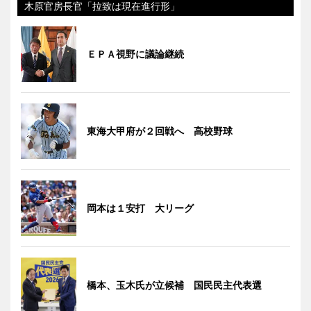
木原官房長官「拉致は現在進行形」
ＥＰＡ視野に議論継続
東海大甲府が２回戦へ 高校野球
岡本は１安打 大リーグ
橋本、玉木氏が立候補 国民民主代表選