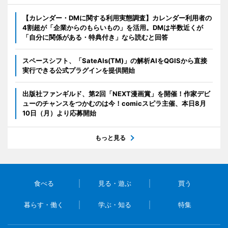
【カレンダー・DMに関する利用実態調査】カレンダー利用者の
4割超が「企業からのもらいもの」を活用。DMは半数近くが
「自分に関係がある・特典付き」なら読むと回答
スペースシフト、「SateAIs(TM)」の解析AIをQGISから直接
実行できる公式プラグインを提供開始
出版社ファンギルド、第2回「NEXT漫画賞」を開催！作家デビ
ューのチャンスをつかむのは今！comicスピラ主催、本日8月
10日（月）より応募開始
もっと見る
食べる
見る・遊ぶ
買う
暮らす・働く
学ぶ・知る
特集