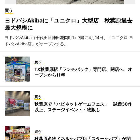
買う
ヨドバシAkibaに「ユニクロ」大型店 秋葉原過去
最大規模に
ヨドバシAkiba（千代田区神田花岡町1）7階に4月14日、「ユニクロ ヨ
ドバシAkiba店」がオープンする。
買う
TX秋葉原駅「ランチパック」専門店、閉店へ オ
ープンから11年
買う
秋葉原で「ハピネットゲームフェス」 試遊30作
以上、ステージイベント・物販も
買う
秋葉原名物ドネルケバブ店「スターケバブ」が閉