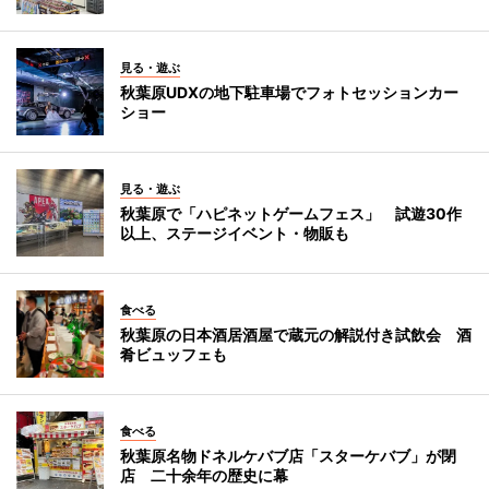
見る・遊ぶ
秋葉原UDXの地下駐車場でフォトセッションカー
ショー
見る・遊ぶ
秋葉原で「ハピネットゲームフェス」 試遊30作
以上、ステージイベント・物販も
食べる
秋葉原の日本酒居酒屋で蔵元の解説付き試飲会 酒
肴ビュッフェも
食べる
秋葉原名物ドネルケバブ店「スターケバブ」が閉
店 二十余年の歴史に幕