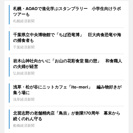
札幌・AOAOで進化学ぶスタンプラリー 小学生向けラボ
ツアーも
札幌経済新聞
千葉県立中央博物館で「ちば恐竜博」 巨大肉食恐竜や海
の捕食者も
千葉経済新聞
岩木山神社向かいに「お山の花彩食堂 龍の憩」 和食職人
の夫婦が経営
弘前経済新聞
浅草・松が谷にニットカフェ「ito-mori」 編み物好きが
集う場に
浅草経済新聞
北習志野の老舗精肉店「鳥吉」が創業170周年 幕末から
続くのれん守る
船橋経済新聞