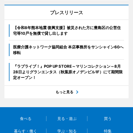
プレスリリース
【令和8年熊本地震 復興支援】被災された方に豊島区の公営住
宅等10戸を無償で貸し出します
医療介護ネットワーク協同組合 本店事務所をサンシャイン60へ
移転
『ラブライブ！』POP UP STORE～マリンコレクション～8月
28日よりグランエンタス（秋葉原オノデンビル1F）にて期間限
定オープン！
もっと見る
食べる
見る・遊ぶ
買う
暮らす・働く
学ぶ・知る
特集