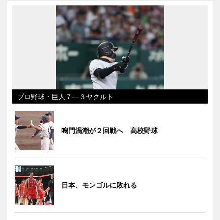
プロ野球・巨人７―３ヤクルト
鳴門渦潮が２回戦へ 高校野球
日本、モンゴルに敗れる