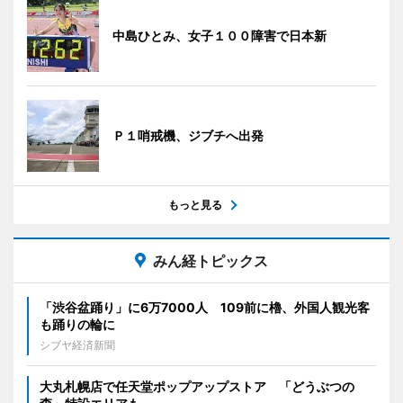
中島ひとみ、女子１００障害で日本新
Ｐ１哨戒機、ジブチへ出発
もっと見る
みん経トピックス
「渋谷盆踊り」に6万7000人 109前に櫓、外国人観光客
も踊りの輪に
シブヤ経済新聞
大丸札幌店で任天堂ポップアップストア 「どうぶつの