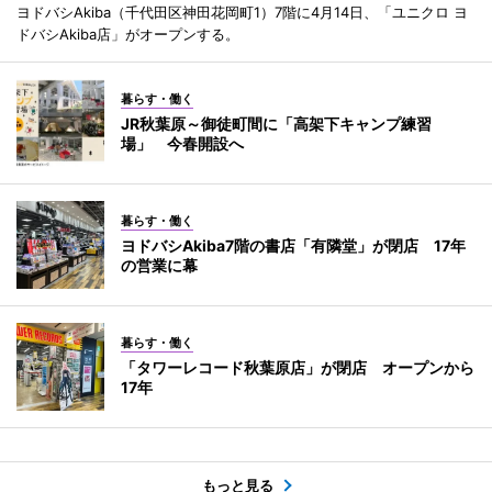
ヨドバシAkiba（千代田区神田花岡町1）7階に4月14日、「ユニクロ ヨ
ドバシAkiba店」がオープンする。
暮らす・働く
JR秋葉原～御徒町間に「高架下キャンプ練習
場」 今春開設へ
暮らす・働く
ヨドバシAkiba7階の書店「有隣堂」が閉店 17年
の営業に幕
暮らす・働く
「タワーレコード秋葉原店」が閉店 オープンから
17年
もっと見る