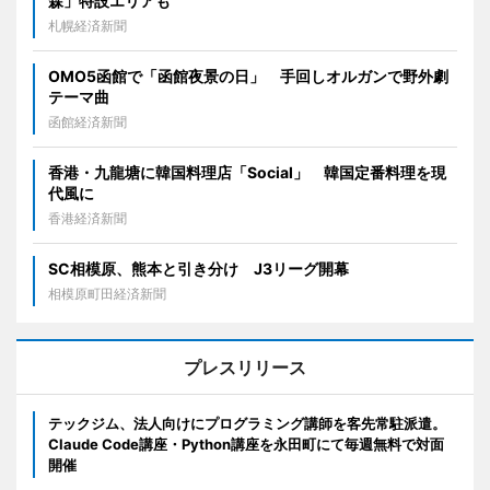
森」特設エリアも
札幌経済新聞
OMO5函館で「函館夜景の日」 手回しオルガンで野外劇
テーマ曲
函館経済新聞
香港・九龍塘に韓国料理店「Social」 韓国定番料理を現
代風に
香港経済新聞
SC相模原、熊本と引き分け J3リーグ開幕
相模原町田経済新聞
プレスリリース
テックジム、法人向けにプログラミング講師を客先常駐派遣。
Claude Code講座・Python講座を永田町にて毎週無料で対面
開催