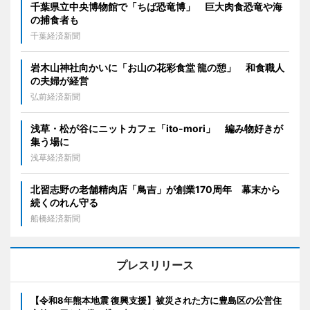
千葉県立中央博物館で「ちば恐竜博」 巨大肉食恐竜や海
の捕食者も
千葉経済新聞
岩木山神社向かいに「お山の花彩食堂 龍の憩」 和食職人
の夫婦が経営
弘前経済新聞
浅草・松が谷にニットカフェ「ito-mori」 編み物好きが
集う場に
浅草経済新聞
北習志野の老舗精肉店「鳥吉」が創業170周年 幕末から
続くのれん守る
船橋経済新聞
プレスリリース
【令和8年熊本地震 復興支援】被災された方に豊島区の公営住