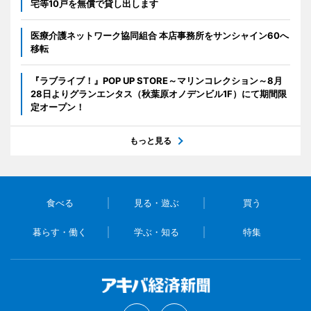
宅等10戸を無償で貸し出します
医療介護ネットワーク協同組合 本店事務所をサンシャイン60へ
移転
『ラブライブ！』POP UP STORE～マリンコレクション～8月
28日よりグランエンタス（秋葉原オノデンビル1F）にて期間限
定オープン！
もっと見る
食べる
見る・遊ぶ
買う
暮らす・働く
学ぶ・知る
特集