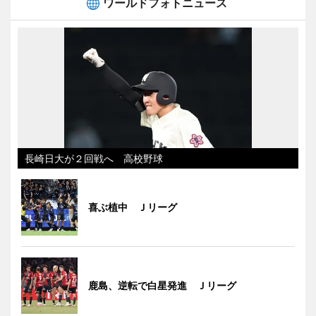
ワールドフォトニュース
長崎日大が２回戦へ 高校野球
喜ぶ植中 Ｊリーグ
鹿島、逆転で白星発進 Ｊリーグ