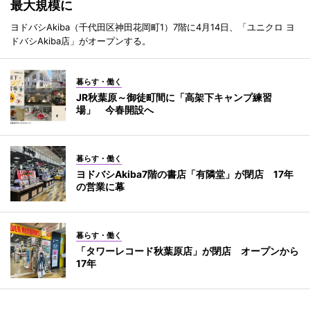
最大規模に
ヨドバシAkiba（千代田区神田花岡町1）7階に4月14日、「ユニクロ ヨ
ドバシAkiba店」がオープンする。
暮らす・働く
JR秋葉原～御徒町間に「高架下キャンプ練習
場」 今春開設へ
暮らす・働く
ヨドバシAkiba7階の書店「有隣堂」が閉店 17年
の営業に幕
暮らす・働く
「タワーレコード秋葉原店」が閉店 オープンから
17年