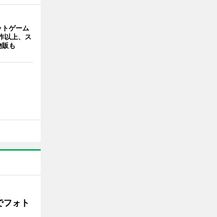
ットゲーム
作以上、ス
物販も
でフォト