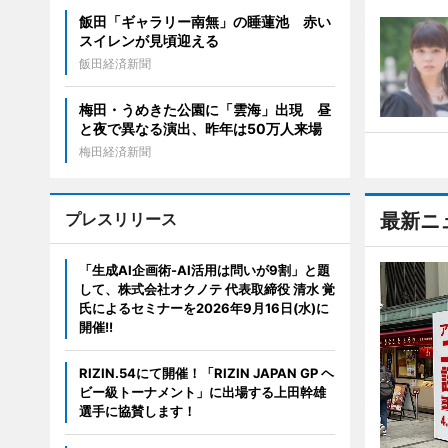
飯田「ギャラリー南無」の睡蓮池 赤い
スイレンが見頃迎える
飯田経済新聞
梅田・うめきた公園に「雲海」出現 昼
と夜で異なる演出、昨年は50万人来場
梅田経済新聞
プレスリリース
最新ニ
「生成AI企画術-AI活用は問いが9割」と題
して、株式会社オクノテ 代表取締役 清水 覚
氏によるセミナーを2026年9月16日(水)に
開催!!
RIZIN.54にて開催！「RIZIN JAPAN GP ヘ
ビー級トーナメント」に出場する上田幹雄
選手に協賛します！