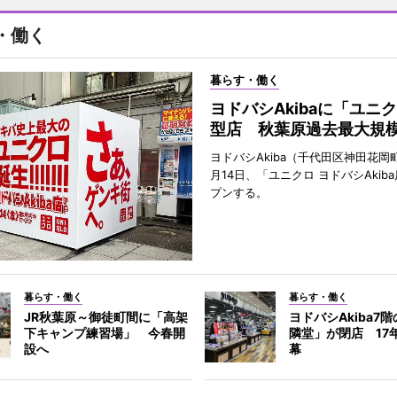
・働く
暮らす・働く
ヨドバシAkibaに「ユニ
型店 秋葉原過去最大規
ヨドバシAkiba（千代田区神田花岡町
月14日、「ユニクロ ヨドバシAkib
プンする。
暮らす・働く
暮らす・働く
JR秋葉原～御徒町間に「高架
ヨドバシAkiba7
下キャンプ練習場」 今春開
隣堂」が閉店 17
設へ
幕