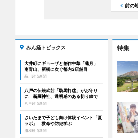
前の
みん経トピックス
特集
大井町にギョーザと創作中華「蓮月」
南青山、新橋に次ぐ都内3店舗目
品川経済新聞
八戸の伝統武芸「騎馬打毬」がお守り
に 新羅神社、透明感のある切り絵で
八戸経済新聞
さいたまで子ども向け体験イベント「夏
ラボ」 救命や防犯学ぶ
浦和経済新聞