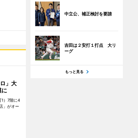
中立公、補正検討を要請
吉田は２安打１打点 大リ
ーグ
もっと見る
クロ」大
模に
1）7階に4
a店」がオー