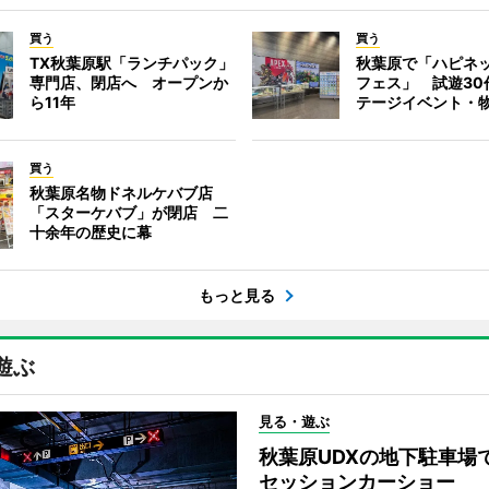
買う
買う
TX秋葉原駅「ランチパック」
秋葉原で「ハピネ
専門店、閉店へ オープンか
フェス」 試遊30
ら11年
テージイベント・
買う
秋葉原名物ドネルケバブ店
「スターケバブ」が閉店 二
十余年の歴史に幕
もっと見る
遊ぶ
見る・遊ぶ
秋葉原UDXの地下駐車場
セッションカーショー