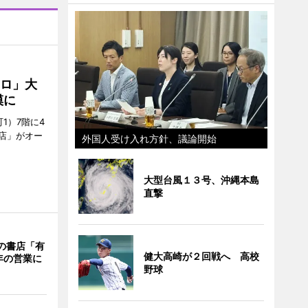
クロ」大
模に
1）7階に4
a店」がオー
外国人受け入れ方針、議論開始
大型台風１３号、沖縄本島
直撃
階の書店「有
健大高崎が２回戦へ 高校
年の営業に
野球