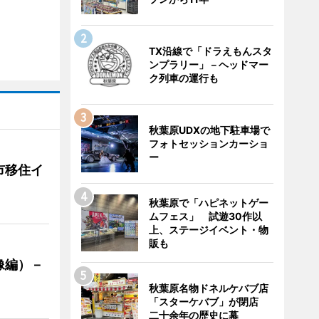
TX沿線で「ドラえもんスタ
ンプラリー」－ヘッドマー
ク列車の運行も
秋葉原UDXの地下駐車場で
フォトセッションカーショ
ー
市移住イ
秋葉原で「ハピネットゲー
ムフェス」 試遊30作以
上、ステージイベント・物
販も
像編）－
秋葉原名物ドネルケバブ店
「スターケバブ」が閉店
二十余年の歴史に幕