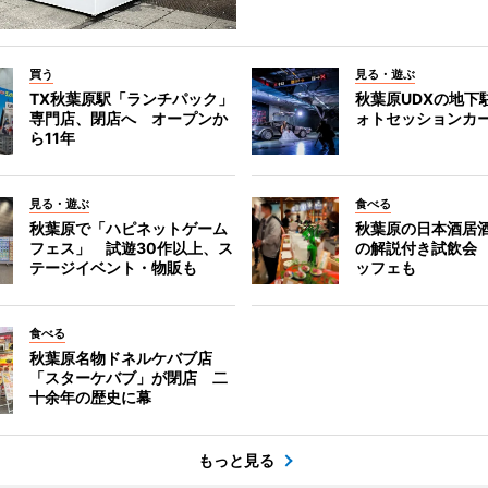
買う
見る・遊ぶ
TX秋葉原駅「ランチパック」
秋葉原UDXの地下
専門店、閉店へ オープンか
ォトセッションカ
ら11年
見る・遊ぶ
食べる
秋葉原で「ハピネットゲーム
秋葉原の日本酒居
フェス」 試遊30作以上、ス
の解説付き試飲会
テージイベント・物販も
ッフェも
食べる
秋葉原名物ドネルケバブ店
「スターケバブ」が閉店 二
十余年の歴史に幕
もっと見る