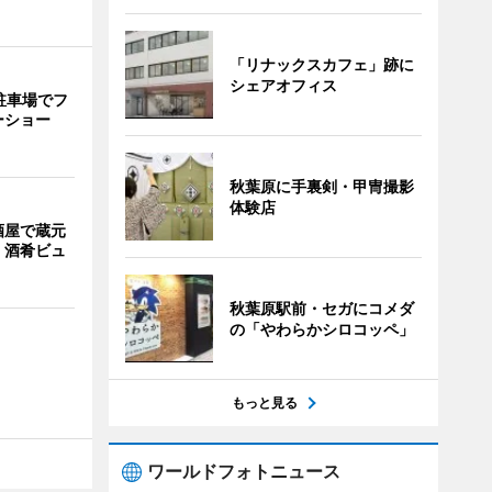
「リナックスカフェ」跡に
シェアオフィス
駐車場でフ
ーショー
秋葉原に手裏剣・甲冑撮影
体験店
酒屋で蔵元
 酒肴ビュ
秋葉原駅前・セガにコメダ
の「やわらかシロコッペ」
もっと見る
ワールドフォトニュース