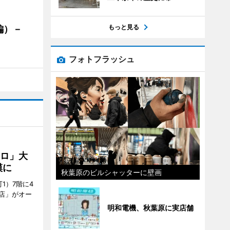
もっと見る
編）－
」
フォトフラッシュ
クロ」大
模に
秋葉原のビルシャッターに壁画
1）7階に4
a店」がオー
明和電機、秋葉原に実店舗