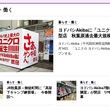
・働く
暮らす・働く
ヨドバシAkibaに「ユニ
型店 秋葉原過去最大規
ヨドバシAkiba（千代田区神田花岡町
月14日、「ユニクロ ヨドバシAkib
プンする。
暮らす・働く
暮らす・働く
JR秋葉原～御徒町間に「高架
ヨドバシAkiba7
下キャンプ練習場」 今春開
隣堂」が閉店 17
設へ
幕