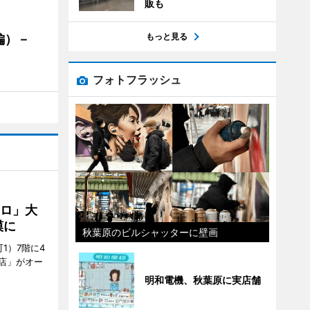
販も
もっと見る
編）－
」
フォトフラッシュ
クロ」大
模に
秋葉原のビルシャッターに壁画
1）7階に4
a店」がオー
明和電機、秋葉原に実店舗