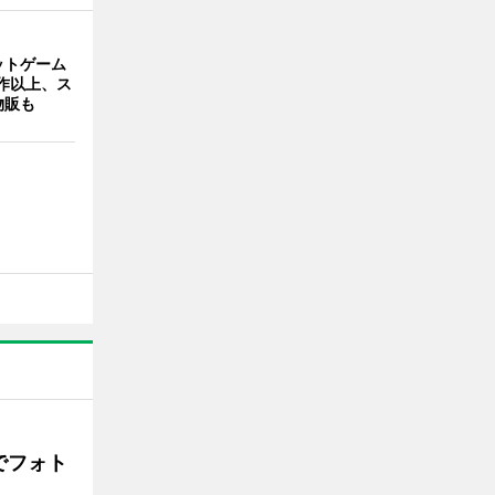
ットゲーム
作以上、ス
物販も
でフォト