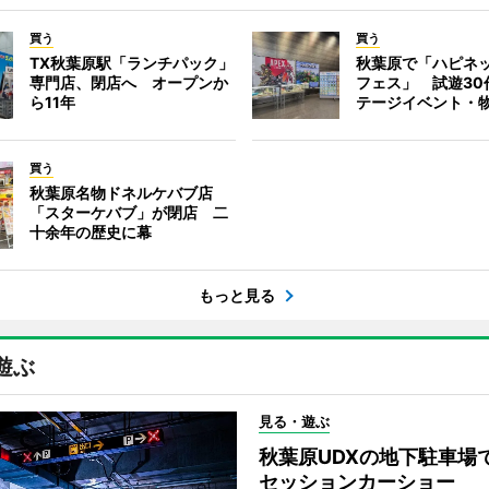
買う
買う
TX秋葉原駅「ランチパック」
秋葉原で「ハピネ
専門店、閉店へ オープンか
フェス」 試遊30
ら11年
テージイベント・
買う
秋葉原名物ドネルケバブ店
「スターケバブ」が閉店 二
十余年の歴史に幕
もっと見る
遊ぶ
見る・遊ぶ
秋葉原UDXの地下駐車場
セッションカーショー