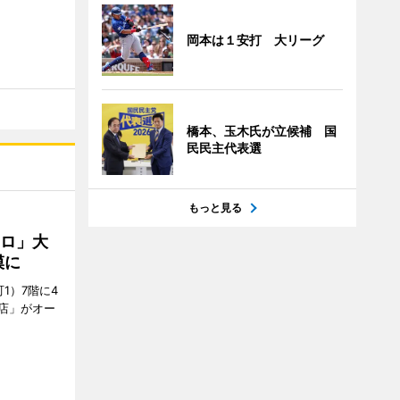
岡本は１安打 大リーグ
橋本、玉木氏が立候補 国
民民主代表選
もっと見る
クロ」大
模に
1）7階に4
a店」がオー