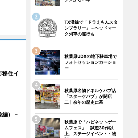
TX沿線で「ドラえもんスタ
ンプラリー」－ヘッドマー
ク列車の運行も
秋葉原UDXの地下駐車場で
フォトセッションカーショ
ー
市移住イ
秋葉原名物ドネルケバブ店
「スターケバブ」が閉店
二十余年の歴史に幕
像編）－
秋葉原で「ハピネットゲー
ムフェス」 試遊30作以
上、ステージイベント・物