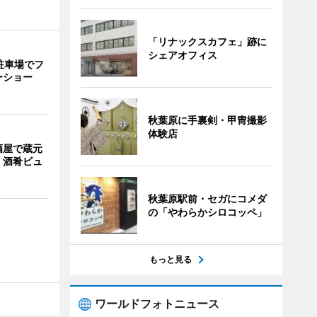
「リナックスカフェ」跡に
シェアオフィス
駐車場でフ
ーショー
秋葉原に手裏剣・甲冑撮影
体験店
酒屋で蔵元
 酒肴ビュ
秋葉原駅前・セガにコメダ
の「やわらかシロコッペ」
もっと見る
ワールドフォトニュース