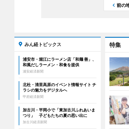
前の
みん経トピックス
特集
浦安市・堀江にラーメン店「和麺 善」、
和風だしラーメン・和食を提供
浦安経済新聞
北杜・清里高原のイベント情報サイト チ
ラシの魅力をデジタルへ
甲府経済新聞
加古川・平岡小で「東加古川ふれあいま
つり」 子どもたちの夏の思い出に
加古川経済新聞