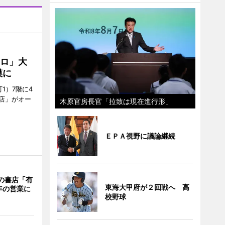
クロ」大
模に
1）7階に4
a店」がオー
木原官房長官「拉致は現在進行形」
ＥＰＡ視野に議論継続
階の書店「有
東海大甲府が２回戦へ 高
年の営業に
校野球