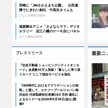
宮崎に「JMさかえまち公園」 公民連
携でにぎわい創出、中高生タイムも
ひなた宮崎経済新聞
滋賀舞台アニメ「さよならララ」デジタ
ルラリー 近江八幡のケーキ店にパネル
近江八幡経済新聞
プレスリリース
最新ニ
『住友不動産 ショッピングシティイオンカ
ード』会員数10万人突破！“暮らしに寄り添
うカード”として独自サービスを強化
「DER時代におけるアグリゲーションの役
割」と題して、エナジープールジャパン株
式会社 代表取締役社長兼CEO 市村 健氏に
よるセミナーを2026年9月18日(金)に開
催!!