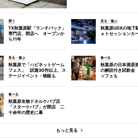
買う
見る・遊ぶ
TX秋葉原駅「ランチパック」
秋葉原UDXの地下
専門店、閉店へ オープンか
ォトセッションカ
ら11年
見る・遊ぶ
食べる
秋葉原で「ハピネットゲーム
秋葉原の日本酒居
フェス」 試遊30作以上、ス
の解説付き試飲会
テージイベント・物販も
ッフェも
食べる
秋葉原名物ドネルケバブ店
「スターケバブ」が閉店 二
十余年の歴史に幕
もっと見る