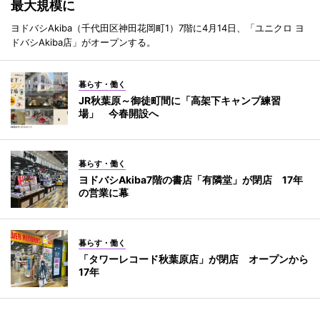
最大規模に
ヨドバシAkiba（千代田区神田花岡町1）7階に4月14日、「ユニクロ ヨ
ドバシAkiba店」がオープンする。
暮らす・働く
JR秋葉原～御徒町間に「高架下キャンプ練習
場」 今春開設へ
暮らす・働く
ヨドバシAkiba7階の書店「有隣堂」が閉店 17年
の営業に幕
暮らす・働く
「タワーレコード秋葉原店」が閉店 オープンから
17年