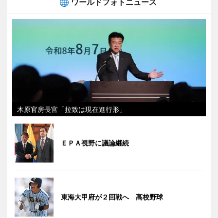
ワールドフォトニュース
木原官房長官「拉致は現在進行形」
ＥＰＡ視野に議論継続
東海大甲府が２回戦へ 高校野球