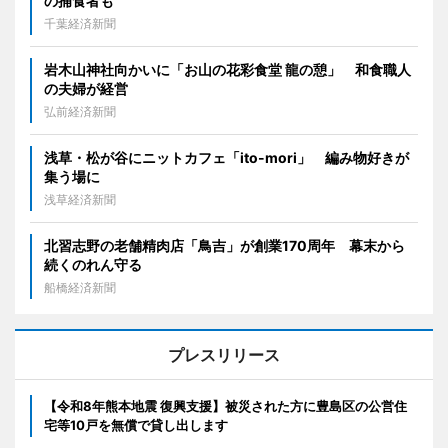
の捕食者も
千葉経済新聞
岩木山神社向かいに「お山の花彩食堂 龍の憩」 和食職人
の夫婦が経営
弘前経済新聞
浅草・松が谷にニットカフェ「ito-mori」 編み物好きが
集う場に
浅草経済新聞
北習志野の老舗精肉店「鳥吉」が創業170周年 幕末から
続くのれん守る
船橋経済新聞
プレスリリース
【令和8年熊本地震 復興支援】被災された方に豊島区の公営住
宅等10戸を無償で貸し出します