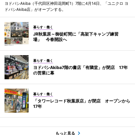
ヨドバシAkiba（千代田区神田花岡町1）7階に4月14日、「ユニクロ ヨ
ドバシAkiba店」がオープンする。
暮らす・働く
JR秋葉原～御徒町間に「高架下キャンプ練習
場」 今春開設へ
暮らす・働く
ヨドバシAkiba7階の書店「有隣堂」が閉店 17年
の営業に幕
暮らす・働く
「タワーレコード秋葉原店」が閉店 オープンから
17年
もっと見る