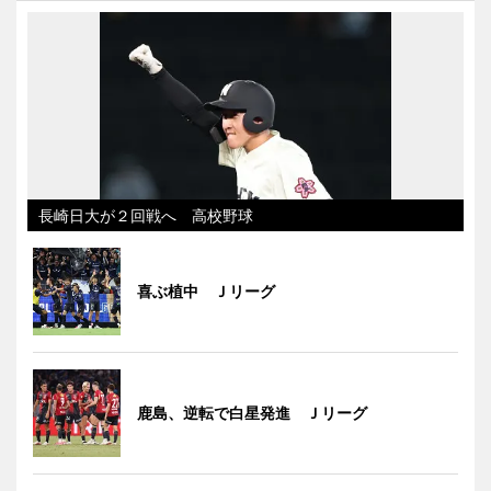
長崎日大が２回戦へ 高校野球
喜ぶ植中 Ｊリーグ
鹿島、逆転で白星発進 Ｊリーグ