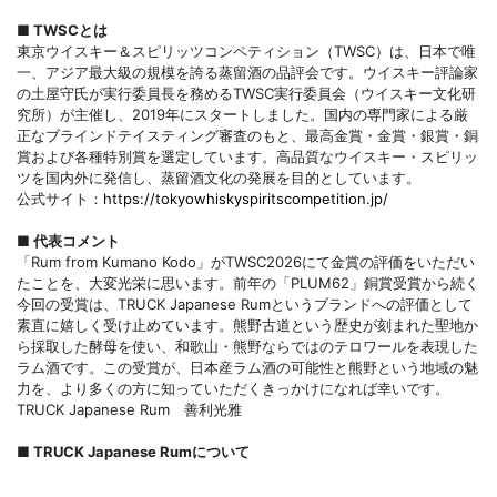
■ TWSCとは
東京ウイスキー＆スピリッツコンペティション（TWSC）は、日本で唯
一、アジア最大級の規模を誇る蒸留酒の品評会です。ウイスキー評論家
の土屋守氏が実行委員長を務めるTWSC実行委員会（ウイスキー文化研
究所）が主催し、2019年にスタートしました。国内の専門家による厳
正なブラインドテイスティング審査のもと、最高金賞・金賞・銀賞・銅
賞および各種特別賞を選定しています。高品質なウイスキー・スピリッ
ツを国内外に発信し、蒸留酒文化の発展を目的としています。
公式サイト：
https://tokyowhiskyspiritscompetition.jp/
■ 代表コメント
「Rum from Kumano Kodo」がTWSC2026にて金賞の評価をいただい
たことを、大変光栄に思います。前年の「PLUM62」銅賞受賞から続く
今回の受賞は、TRUCK Japanese Rumというブランドへの評価として
素直に嬉しく受け止めています。熊野古道という歴史が刻まれた聖地か
ら採取した酵母を使い、和歌山・熊野ならではのテロワールを表現した
ラム酒です。この受賞が、日本産ラム酒の可能性と熊野という地域の魅
力を、より多くの方に知っていただくきっかけになれば幸いです。
TRUCK Japanese Rum 善利光雅
■ TRUCK Japanese Rumについて