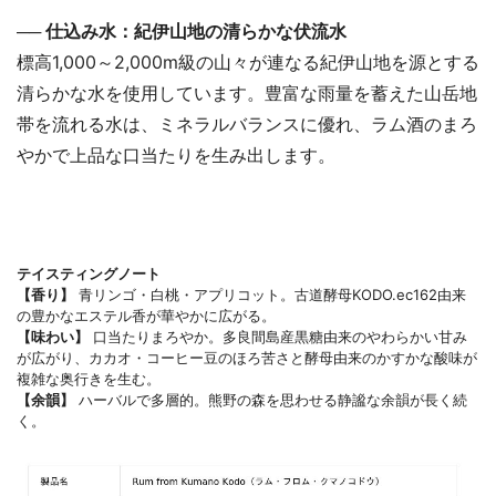
── 仕込み水：紀伊山地の清らかな伏流水
標高1,000～2,000m級の山々が連なる紀伊山地を源とする
清らかな水を使用しています。豊富な雨量を蓄えた山岳地
帯を流れる水は、ミネラルバランスに優れ、ラム酒のまろ
やかで上品な口当たりを生み出します。
テイスティングノート
【香り】
青リンゴ・白桃・アプリコット。古道酵母KODO.ec162由来
の豊かなエステル香が華やかに広がる。
【味わい】
口当たりまろやか。多良間島産黒糖由来のやわらかい甘み
が広がり、カカオ・コーヒー豆のほろ苦さと酵母由来のかすかな酸味が
複雑な奥行きを生む。
【余韻】
ハーバルで多層的。熊野の森を思わせる静謐な余韻が長く続
く。