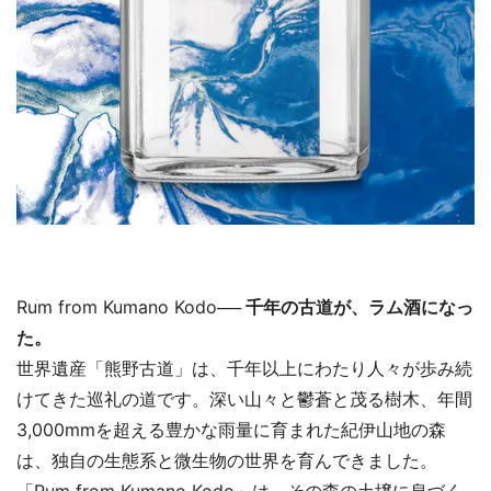
Rum from Kumano Kodo
── 千年の古道が、ラム酒になっ
た。
世界遺産「熊野古道」は、千年以上にわたり人々が歩み続
けてきた巡礼の道です。深い山々と鬱蒼と茂る樹木、年間
3,000mmを超える豊かな雨量に育まれた紀伊山地の森
は、独自の生態系と微生物の世界を育んできました。
「Rum from Kumano Kodo」は、その森の土壌に息づく