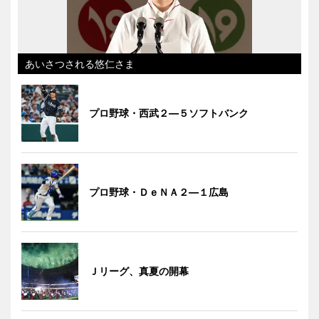
あいさつされる悠仁さま
プロ野球・西武２―５ソフトバンク
プロ野球・ＤｅＮＡ２―１広島
Ｊリーグ、真夏の開幕