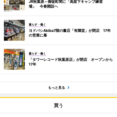
JR秋葉原～御徒町間に「高架下キャンプ練習
場」 今春開設へ
暮らす・働く
ヨドバシAkiba7階の書店「有隣堂」が閉店 17年
の営業に幕
暮らす・働く
「タワーレコード秋葉原店」が閉店 オープンから
17年
もっと見る
買う