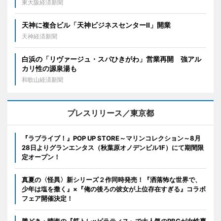
東大阪経済新聞
天神に複合ビル「天神ビジネスセンターII」開業
天神経済新聞
白浜の「リヴァージュ・スパひきがわ」営業再開 強アル
カリ性の源泉湯も
和歌山経済新聞
プレスリリース／東京都
『ラブライブ！』POP UP STORE～マリンコレクション～8月
28日よりグランエンタス（秋葉原オノデンビル1F）にて期間限
定オープン！
真夏の〈怪異〉新シリーズ２作同時発売！『洒落怖な世界で、
少年は塩を撒く』×『俺の後ろの彼女が上位存在すぎる』コラボ
フェア開催決定！
勝どき・晴海の『筋トレ×ピラティス』で大人気のPBGが女性専