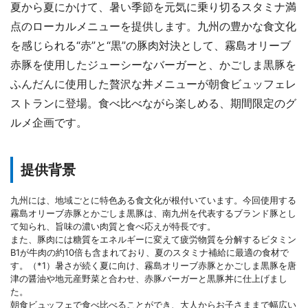
夏から夏にかけて、暑い季節を元気に乗り切るスタミナ満
点のローカルメニューを提供します。九州の豊かな食文化
を感じられる“赤”と“黒”の豚肉対決として、霧島オリーブ
赤豚を使用したジューシーなバーガーと、かごしま黒豚を
ふんだんに使用した贅沢な丼メニューが朝食ビュッフェレ
ストランに登場。食べ比べながら楽しめる、期間限定のグ
ルメ企画です。
提供背景
九州には、地域ごとに特色ある食文化が根付いています。今回使用する
霧島オリーブ赤豚とかごしま黒豚は、南九州を代表するブランド豚とし
て知られ、旨味の濃い肉質と食べ応えが特長です。
また、豚肉には糖質をエネルギーに変えて疲労物質を分解するビタミン
B1が牛肉の約10倍も含まれており、夏のスタミナ補給に最適の食材で
す。（*1）暑さが続く夏に向け、霧島オリーブ赤豚とかごしま黒豚を唐
津の醤油や地元産野菜と合わせ、赤豚バーガーと黒豚丼に仕上げまし
た。
朝食ビュッフェで食べ比べることができ、大人からお子さままで幅広い