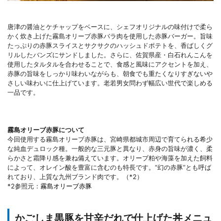
唐津の醤油とケチャップをベースに、シェフオリジナルの味付けで柔ら
かく炊き上げた霧島オリーブ赤豚バラ肉を使用した赤豚バーガー。旨味
たっぷりの赤豚スライスとサクサクのハッシュドポテトを、香ばしくグ
リルしたバンズにサンドしました。さらに、佐賀県産・白石れんこんを
使用したタルタルを合わせることで、食感と風味にアクセントを加え、
赤豚の旨味をしっかり味わいながらも、朝食でも重たくなりすぎないや
さしい味わいに仕上げています。老若男女問わず幅広い世代で楽しめる
一品です。
霧島オリーブ赤豚について
今回使用する霧島オリーブ赤豚は、宮崎県都城市周辺で育てられる希少
な純血デュロック種。一般的な三元豚と異なり、赤身の旨味が濃く、柔
らかさと霜降り感を兼ね備えています。オリーブ粕や海藻を加えた飼料
によって、オレイン酸を豊富に含むのも特長です。“幻の赤豚”とも呼ば
れており、上質な九州ブランド肉です。（*2）
*2参照元：
霧島オリーブ赤豚
かごしま黒豚を甘辛だれで仕上げた丼メニュ