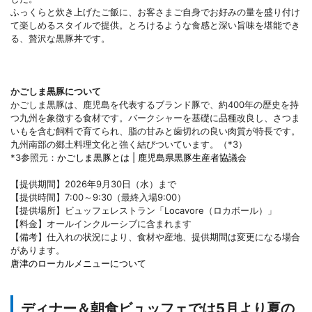
ふっくらと炊き上げたご飯に、お客さまご自身でお好みの量を盛り付け
て楽しめるスタイルで提供。とろけるような食感と深い旨味を堪能でき
る、贅沢な黒豚丼です。
かごしま黒豚について
かごしま黒豚は、鹿児島を代表するブランド豚で、約400年の歴史を持
つ九州を象徴する食材です。バークシャーを基礎に品種改良し、さつま
いもを含む飼料で育てられ、脂の甘みと歯切れの良い肉質が特長です。
九州南部の郷土料理文化と強く結びついています。（*3）
*3参照元：
かごしま黒豚とは | 鹿児島県黒豚生産者協議会
【提供期間】2026年9月30日（水）まで
【提供時間】7:00～9:30（最終入場9:00）
【提供場所】ビュッフェレストラン「Locavore（ロカボール）」
【料金】オールインクルーシブに含まれます
【備考】仕入れの状況により、食材や産地、提供期間は変更になる場合
があります。
唐津のローカルメニューについて
ディナー＆朝食ビュッフェでは5月より夏の