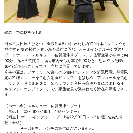
畳の上で卓球を楽しむ
日本三大松原のひとつ、全長約4.5kmにわたり約100万本のクロマツが
群生する 虹の松原と青い海を眼前に望む、オールインクルーシブのリ
ゾートホテル「メルキュール佐賀唐津リゾート」。佐賀空港から車で約
90分、九州の玄関口・福岡市内からも車で約90分と、思い立った時に
気軽に訪れることができる立地に位置しています。
今年の夏は、ファミリーで楽しめる館内コンテンツを多数用意。季節限
定の料理メニューを含む夕朝食ビュッフェをはじめ、アルコールを含む
ドリンク・おつまみを楽しめるラウンジ利用も宿泊料金に含まれるオー
ルインクルーシブスタイルで、家族全員で気兼ねなく滞在を満喫できま
す。
【ホテル名】メルキュール佐賀唐津リゾート
【電話】 03-6627-4651（予約センター）
【料金】 オールインクルーシブ 1泊22,500円～（2名1室1名あたり、
税・サ込）
※一部有料、ランチの提供はございません。