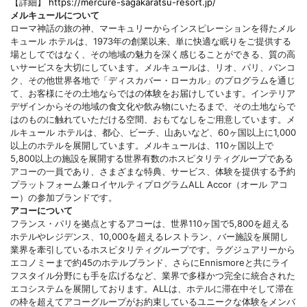
【詳細】
https://mercure-sagakaratsu-resort.jp/
メルキュールについて
ローマ神話の旅の神、マーキュリーからインスピレーションを得たメル
キュール ホテルは、1973年の創業以来、単に快適な眠りをご提供する
場としてではなく、その地域の魅力を深く感じることができる、質の高
いサービスを大切にしています。メルキュールは、リオ、パリ、バンコ
ク、その他世界各地で「ディスカバー・ローカル」のプログラムを通じ
て、お客様にその土地ならではの体験をお届けしています。インテリア
デザインからその地域の食文化や飲み物にいたるまで、その土地ならで
はのものに触れていただける空間、おもてなしをご用意しています。メ
ルキュール ホテルは、都心、ビーチ、山あいなど、60ヶ国以上に1,000
以上のホテルを展開しています。メルキュールは、110ヶ国以上で
5,800以上の施設を展開する世界有数のホスピタリティグループである
アコーの一員であり、さまざまな特典、サービス、体験を提供する予約
プラットフォーム兼ロイヤルティプログラムALL Accor（オール アコ
ー）の参加ブランドです。
アコーについて
フランス・パリを拠点とするアコーは、世界110ヶ国で5,800を超える
ホテルやレジデンス、10,000を超えるレストラン、バー施設を展開し
業界を牽引しているホスピタリティグループです。ラグジュアリーから
エコノミーまで約45のホテルブランド、さらにEnnismoreと共にライ
フスタイル分野にも手を広げるなど、業界で多様かつ完全に統合された
エコシステムを展開しております。ALLは、ホテルに滞在中そして滞在
の枠を超えてアコーグループがお約束しているユニークな体験をメンバ