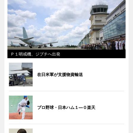
Ｐ１哨戒機、ジブチへ出発
在日米軍が支援物資輸送
プロ野球・日本ハム１―０楽天