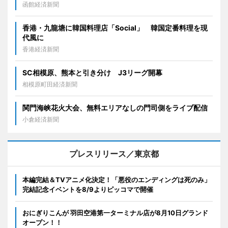
函館経済新聞
香港・九龍塘に韓国料理店「Social」 韓国定番料理を現
代風に
香港経済新聞
SC相模原、熊本と引き分け J3リーグ開幕
相模原町田経済新聞
関門海峡花火大会、無料エリアなしの門司側をライブ配信
小倉経済新聞
プレスリリース／東京都
本編完結＆TVアニメ化決定！「悪役のエンディングは死のみ」
完結記念イベントを8/9よりピッコマで開催
おにぎりこんが 羽田空港第一ターミナル店が8月10日グランド
オープン！！