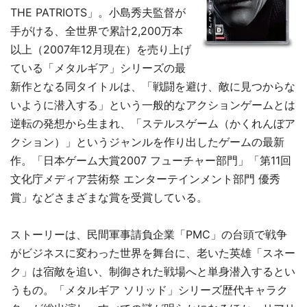
THE PATRIOTS」。小島秀夫監督が
手がける、全世界で累計2,200万本
以上（2007年12月現在）を売り上げ
ている「メタルギア」シリーズの最
新作となる同タイトルは、「戦闘を避け、敵に見つからな
いように潜入する」という一般的なアクションゲームとは
逆転の発想から生まれ、「ステルスゲーム（かくれんぼア
クション）」というジャンルを作り出したゲームの最新
作。「日本ゲーム大賞2007 フューチャー部門」「第11回
文化庁メディア芸術祭 エンターテインメント部門 優秀
賞」などさまざまな賞を受賞している。
ストーリーは、民間軍事請負企業「PMC」の台頭で戦争
がビジネスに変わった世界を舞台に、老いた英雄「スネー
ク」は宿敵を追い、制御された戦場へと単身潜入するとい
うもの。「メタルギア ソリッド」シリーズ歴代キャラク