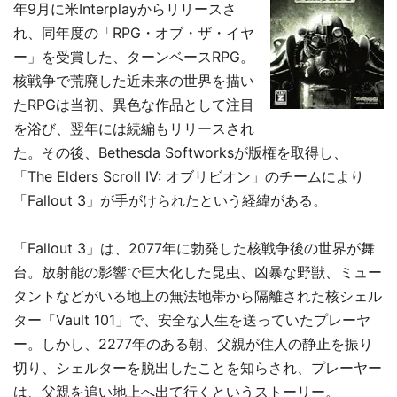
年9月に米Interplayからリリースさ
れ、同年度の「RPG・オブ・ザ・イヤ
ー」を受賞した、ターンベースRPG。
核戦争で荒廃した近未来の世界を描い
たRPGは当初、異色な作品として注目
を浴び、翌年には続編もリリースされ
た。その後、Bethesda Softworksが版権を取得し、
「The Elders Scroll IV: オブリビオン」のチームにより
「Fallout 3」が手がけられたという経緯がある。
「Fallout 3」は、2077年に勃発した核戦争後の世界が舞
台。放射能の影響で巨大化した昆虫、凶暴な野獣、ミュー
タントなどがいる地上の無法地帯から隔離された核シェル
ター「Vault 101」で、安全な人生を送っていたプレーヤ
ー。しかし、2277年のある朝、父親が住人の静止を振り
切り、シェルターを脱出したことを知らされ、プレーヤー
は、父親を追い地上へ出て行くというストーリー。