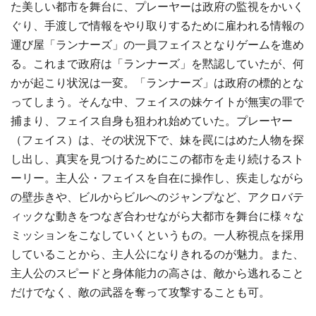
た美しい都市を舞台に、プレーヤーは政府の監視をかいく
ぐり、手渡しで情報をやり取りするために雇われる情報の
運び屋「ランナーズ」の一員フェイスとなりゲームを進め
る。これまで政府は「ランナーズ」を黙認していたが、何
かが起こり状況は一変。「ランナーズ」は政府の標的とな
ってしまう。そんな中、フェイスの妹ケイトが無実の罪で
捕まり、フェイス自身も狙われ始めていた。プレーヤー
（フェイス）は、その状況下で、妹を罠にはめた人物を探
し出し、真実を見つけるためにこの都市を走り続けるスト
ーリー。主人公・フェイスを自在に操作し、疾走しながら
の壁歩きや、ビルからビルへのジャンプなど、アクロバテ
ィックな動きをつなぎ合わせながら大都市を舞台に様々な
ミッションをこなしていくというもの。一人称視点を採用
していることから、主人公になりきれるのが魅力。また、
主人公のスピードと身体能力の高さは、敵から逃れること
だけでなく、敵の武器を奪って攻撃することも可。