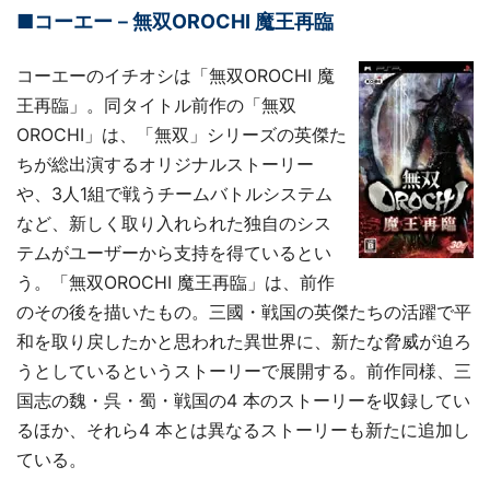
■コーエー－無双OROCHI 魔王再臨
コーエーのイチオシは「無双OROCHI 魔
王再臨」。同タイトル前作の「無双
OROCHI」は、「無双」シリーズの英傑た
ちが総出演するオリジナルストーリー
や、3人1組で戦うチームバトルシステム
など、新しく取り入れられた独自のシス
テムがユーザーから支持を得ているとい
う。「無双OROCHI 魔王再臨」は、前作
のその後を描いたもの。三國・戦国の英傑たちの活躍で平
和を取り戻したかと思われた異世界に、新たな脅威が迫ろ
うとしているというストーリーで展開する。前作同様、三
国志の魏・呉・蜀・戦国の4 本のストーリーを収録してい
るほか、それら4 本とは異なるストーリーも新たに追加し
ている。