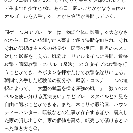
のスラム街で姉と2人、ひっそりと暮らす英雄の末裔とし
て生まれた少年/少女。ある日、願いごとがかなう古代の
オルゴールを入手することから物語が展開していく。
同ゲーム内でプレーヤーは、物語全体に影響する大きなも
のから、日々の些細な出来事まで多々決断を迫られ、それ
ぞれの選択は主人公の外見や、民衆の反応、世界の未来に
対して影響を与える。戦闘は、リアルタイムに展開。近接
攻撃・遠隔攻撃・スペル （魔法） の 3 タイプの攻撃を行
うことができ、各ボタンを押すだけで攻撃を繰り出せる。
戦闘で入手した経験値の配分や、武器・コスチュームの選
択によって、「大型の武器を操る屈強の戦士」「数々のス
ペルを使い分ける魔法使い」などプレースタイルと外見を
自由に選ぶことができる。また、木こりや鍛冶屋、バウン
ティーハンター、暗殺などの仕事が存在するほか、購入し
た家の貸し出しや、家の価値を高め、転売して儲けるとい
った稼ぎ方も○。