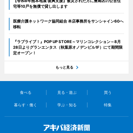
【令和8年熊本地震 復興支援】被災された方に豊島区の公営住
宅等10戸を無償で貸し出します
医療介護ネットワーク協同組合 本店事務所をサンシャイン60へ
移転
『ラブライブ！』POP UP STORE～マリンコレクション～8月
28日よりグランエンタス（秋葉原オノデンビル1F）にて期間限
定オープン！
もっと見る
食べる
見る・遊ぶ
買う
暮らす・働く
学ぶ・知る
特集