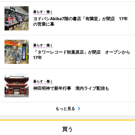
暮らす・働く
ヨドバシAkiba7階の書店「有隣堂」が閉店 17年
の営業に幕
暮らす・働く
「タワーレコード秋葉原店」が閉店 オープンから
17年
暮らす・働く
神田明神で新年行事 境内ライブ配信も
もっと見る
買う