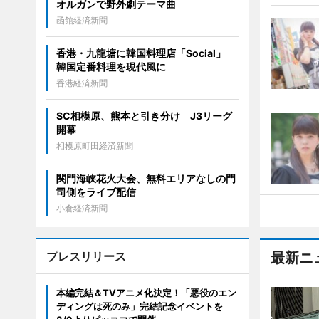
オルガンで野外劇テーマ曲
函館経済新聞
香港・九龍塘に韓国料理店「Social」
韓国定番料理を現代風に
香港経済新聞
SC相模原、熊本と引き分け J3リーグ
開幕
相模原町田経済新聞
関門海峡花火大会、無料エリアなしの門
司側をライブ配信
小倉経済新聞
プレスリリース
最新ニ
本編完結＆TVアニメ化決定！「悪役のエン
ディングは死のみ」完結記念イベントを