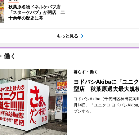
秋葉原名物ドネルケバブ店
「スターケバブ」が閉店 二
十余年の歴史に幕
もっと見る
・働く
暮らす・働く
ヨドバシAkibaに「ユニ
型店 秋葉原過去最大規
ヨドバシAkiba（千代田区神田花岡町
月14日、「ユニクロ ヨドバシAkib
プンする。