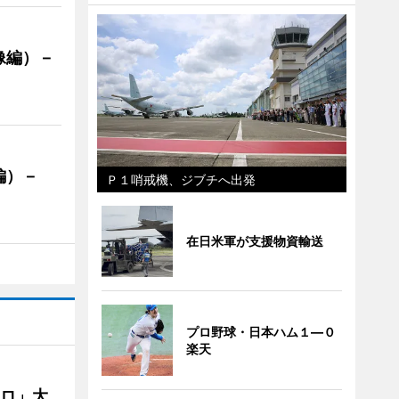
像編）－
編）－
Ｐ１哨戒機、ジブチへ出発
」
在日米軍が支援物資輸送
プロ野球・日本ハム１―０
楽天
クロ」大