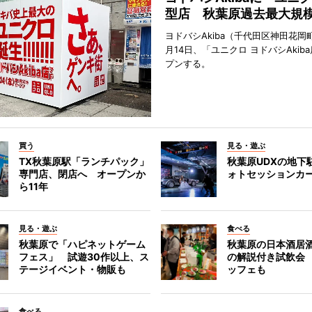
型店 秋葉原過去最大規
ヨドバシAkiba（千代田区神田花岡町
月14日、「ユニクロ ヨドバシAkib
プンする。
買う
見る・遊ぶ
TX秋葉原駅「ランチパック」
秋葉原UDXの地下
専門店、閉店へ オープンか
ォトセッションカ
ら11年
見る・遊ぶ
食べる
秋葉原で「ハピネットゲーム
秋葉原の日本酒居
フェス」 試遊30作以上、ス
の解説付き試飲会
テージイベント・物販も
ッフェも
食べる