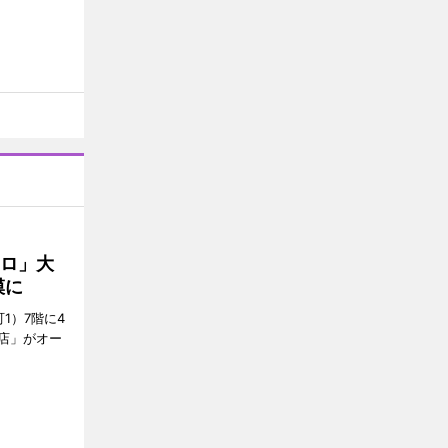
クロ」大
模に
1）7階に4
a店」がオー