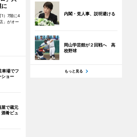
模に
内閣・党人事、説明避ける
1）7階に4
a店」がオー
岡山学芸館が２回戦へ 高
校野球
駐車場でフ
もっと見る
ーショー
酒屋で蔵元
 酒肴ビュ