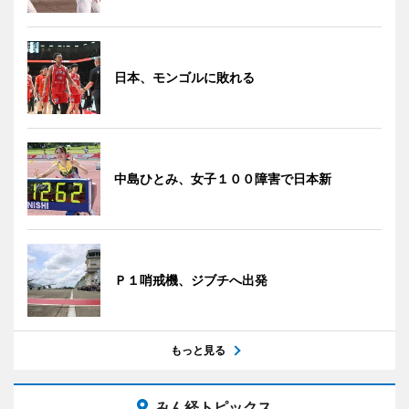
日本、モンゴルに敗れる
中島ひとみ、女子１００障害で日本新
Ｐ１哨戒機、ジブチへ出発
もっと見る
みん経トピックス