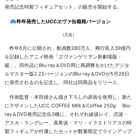
発売記念特製フィギュアセット」の販売を開始する。
昨年発売したUCCヱヴァ缶箱根バージョン
［広告］
昨年6月に公開され、動員数280万人、興行収入39億円
を記録したアニメ映画「ヱヴァンゲリヲン新劇場版：
破」。同作品にBlu-ray＆DVD用に再調整をかけたデジタ
ルマスター版2.22バージョンのBlu-ray＆DVDが5月26日
に発売されるのを記念し、同社は同商品をリリース。
作画監督・本田雄さん描き下ろしの原画を使用し、新た
にデザインしたUCC COFFEE Milk＆Coffee 250g Blu-
ray＆DVD発売記念缶3種に、それぞれ綾波レイ、式波・
アスカ・ラングレー、真希波・マリ・イラストリアスの特
製フィギュアが付属したセットが数量限定でラインアップ