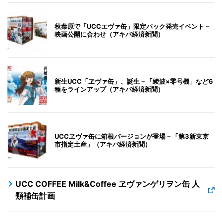
秋葉原で「UCCエヴァ缶」限定パック発売イベント－
映画公開に合わせ（アキバ経済新聞）
新生UCC「ヱヴァ缶」、誕生－「綾波×零号機」など6
種をラインアップ（アキバ経済新聞）
UCCヱヴァ缶に箱根バージョンが登場－「第3新東京
市指定土産」（アキバ経済新聞）
UCC COFFEE Milk&Coffee ヱヴァンゲリヲン缶 人
類補缶計画