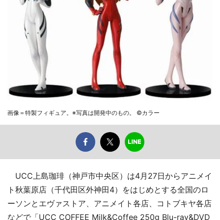
画像＝特製フィギュア。※写真は開発中のもの。 ©カラー
UCC上島珈琲（神戸市中央区）は4月27日からアニメイ
ト秋葉原店（千代田区外神田4）をはじめとする全国のロ
ーソンとエヴァストア、アニメイト各店、コトブキヤ各店
などで「UCC COFFEE Milk&Coffee 250g Blu-ray&DVD