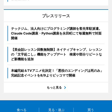
プレスリリース
テックジム、法人向けにプログラミング講師を客先常駐派遣。
Claude Code講座・Python講座を永田町にて毎週無料で対面
開催
【英会話レッスン回数無制限】ネイティブキャンプ、レッスン
の「文字起こし」機能をアップデート 検索や部分リピートな
ど新機能を追加
本編完結＆TVアニメ化決定！「悪役のエンディングは死のみ」
完結記念イベントを8/9よりピッコマで開催
もっと見る
食べる
見る・遊ぶ
買う