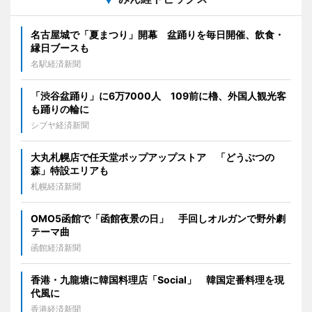
名古屋城で「夏まつり」開幕 盆踊りを毎日開催、飲食・
縁日ブースも
名駅経済新聞
「渋谷盆踊り」に6万7000人 109前に櫓、外国人観光客
も踊りの輪に
シブヤ経済新聞
大丸札幌店で任天堂ポップアップストア 「どうぶつの
森」特設エリアも
札幌経済新聞
OMO5函館で「函館夜景の日」 手回しオルガンで野外劇
テーマ曲
函館経済新聞
香港・九龍塘に韓国料理店「Social」 韓国定番料理を現
代風に
香港経済新聞