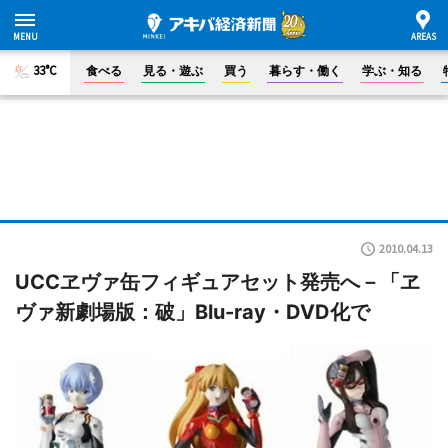
33°C
食べる
見る・遊ぶ
買う
暮らす・働く
学ぶ・知る
2010.04.13
UCCヱヴァ缶フィギュアセット発売へ－「ヱ
ヴァ新劇場版：破」Blu-ray・DVD化で