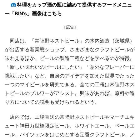
料理をカップ酒の瓶に詰めて提供するフードメニュ
ー「BIN’s」画像はこちら
［広告］
同店は、「常陸野ネストビール」の木内酒造（茨城県）
が出店する新業態ショップ。さまざまなクラフトビールが
味わえるほか、ビールの製造工程などを学べるのが特徴。
「新しい味わいのビールにしたい」「意外なフレーバーに
挑戦したい」など、自身のアイデアを加えた世界でたった
一つのマイビールを研究できる。全ての工程は常陸野ネス
トビールのブルワーがアシスト。興味があれば、原料や造
り方についての説明も受けられるという。
店内では、工場直送の常陸野ネストビールやマーチエキ
ュート神田万世橋限定ビール、ホワイトエール、ペールエ
ール、バイツェンをはじめとする定番クラフトビール、ノ