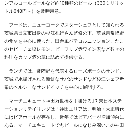
ンアルコールビールなど約10種類のビール（330ミリリッ
トル648円～）を常時用意。
フードは、ニューヨークでスターシェフとして知られる
茨城県日立市出身の杉江礼行さん監修の下、茨城県常陸野
の食材を中心に使った、田舎風パテコルニッション、たこ
のセビーチェ塩レモン、ビーフリブ赤ワイン煮など数々の
料理をカップ酒の瓶に詰めて提供する。
ランチでは、常陸野を代表するローズポークのサンド、
茨城で水揚げされる新鮮なサバのサンドなど杉江シェフ考
案のヘルシーなサンドイッチを中心に展開する。
マーチエキュート神田万世橋を手掛けるJR 東日本ステ
ーションリテイリングは「神田エリアは、明治・大正時代
にはビアホールが存在し、近年ではビアバーが増加傾向に
ある。マーチエキュートでもビールになじみ深いこの神田