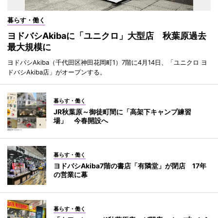
暮らす・働く
ヨドバシAkibaに「ユニクロ」大型店 秋葉原過去
最大規模に
ヨドバシAkiba（千代田区神田花岡町1）7階に4月14日、「ユニクロ ヨ
ドバシAkiba店」がオープンする。
暮らす・働く
JR秋葉原～御徒町間に「高架下キャンプ練習
場」 今春開設へ
暮らす・働く
ヨドバシAkiba7階の書店「有隣堂」が閉店 17年
の営業に幕
暮らす・働く