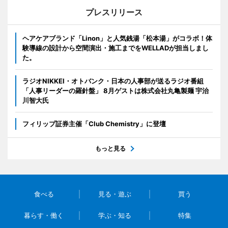
プレスリリース
ヘアケアブランド「Linon」と人気銭湯「松本湯」がコラボ！体
験導線の設計から空間演出・施工までをWELLADが担当しまし
た。
ラジオNIKKEI・オトバンク・日本の人事部が送るラジオ番組
「人事リーダーの羅針盤」 8月ゲストは株式会社丸亀製麺 宇治
川智大氏
フィリップ証券主催「Club Chemistry」に登壇
もっと見る
食べる
見る・遊ぶ
買う
暮らす・働く
学ぶ・知る
特集