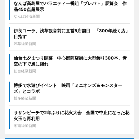
なんば高島屋でバラエティー番組「プレバト」展覧会 作
品450点超展示
なんば経済新聞
伊良コーラ、浅草観音前に直営5店舗目 「300年続く店」
目指す
浅草経済新聞
仙台七夕まつり開幕 中心部商店街に大型飾り300本、青
空の下で風に揺れ
仙台経済新聞
博多で水遊びイベント 映画「ミニオンズ＆モンスター
ズ」とコラボ
博多経済新聞
サザンビーチで2年ぶりに花火大会 全国で中止になった花
火玉も再利用
湘南経済新聞