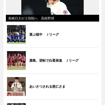
長崎日大が２回戦へ 高校野球
喜ぶ植中 Ｊリーグ
鹿島、逆転で白星発進 Ｊリーグ
あいさつされる悠仁さま