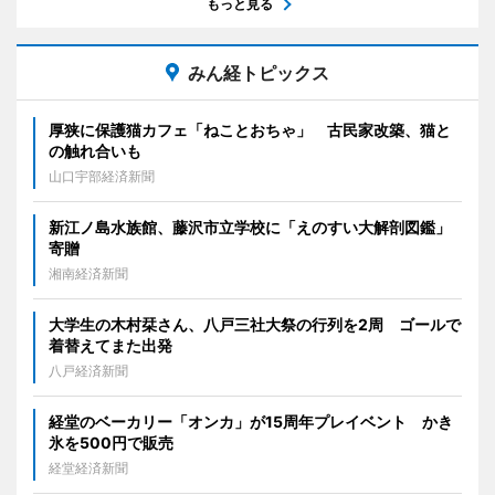
もっと見る
みん経トピックス
厚狭に保護猫カフェ「ねことおちゃ」 古民家改築、猫と
の触れ合いも
山口宇部経済新聞
新江ノ島水族館、藤沢市立学校に「えのすい大解剖図鑑」
寄贈
湘南経済新聞
大学生の木村栞さん、八戸三社大祭の行列を2周 ゴールで
着替えてまた出発
八戸経済新聞
経堂のベーカリー「オンカ」が15周年プレイベント かき
氷を500円で販売
経堂経済新聞