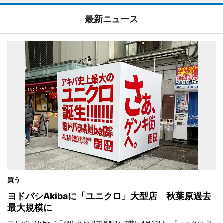
最新ニュース
買う
ヨドバシAkibaに「ユニクロ」大型店 秋葉原過去
最大規模に
ヨドバシAkiba（千代田区神田花岡町1）7階に4月14日、「ユニクロ ヨ