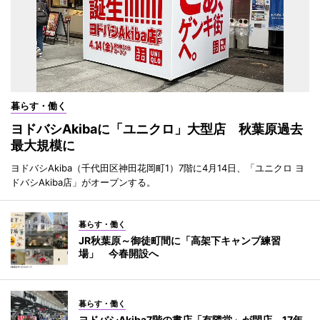
暮らす・働く
ヨドバシAkibaに「ユニクロ」大型店 秋葉原過去
最大規模に
ヨドバシAkiba（千代田区神田花岡町1）7階に4月14日、「ユニクロ ヨ
ドバシAkiba店」がオープンする。
暮らす・働く
JR秋葉原～御徒町間に「高架下キャンプ練習
場」 今春開設へ
暮らす・働く
ヨドバシAkiba7階の書店「有隣堂」が閉店 17年